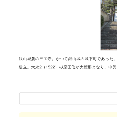
銀山城麓の三宝寺。かつて銀山城の城下町であった。延
建立。大永2（1522）杉原匡信が大檀那となり、