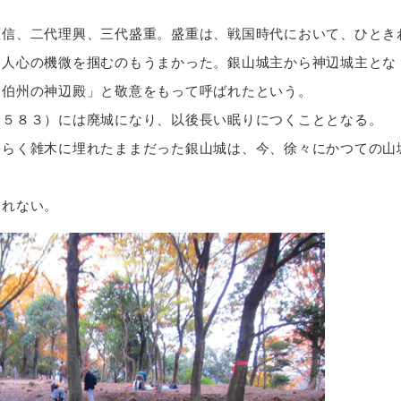
匡信、二代理興、三代盛重。盛重は、戦国時代において、ひとき
、人心の機微を掴むのもうまかった。銀山城主から神辺城主とな
「伯州の神辺殿」と敬意をもって呼ばれたという。
１５８３）には廃城になり、以後長い眠りにつくこととなる。
長らく雑木に埋れたままだった銀山城は、今、徐々にかつての山
しれない。