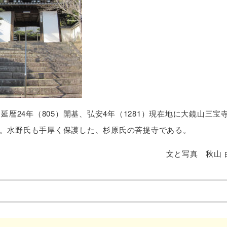
暦24年（805）開基、弘安4年（1281）現在地に大鏡山三宝
中興。水野氏も手厚く保護した、杉原氏の菩提寺である。
文と写真 秋山 