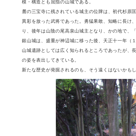
模・構造とも屈指の山城である。
麓の三宝寺に残されている城主の位牌は、初代杉原
異彩を放った武将であった。勇猛果敢、知略に長け
り、後年は山陰の尾高泉山城主となり、かの地で、
銀山城は、盛重が神辺城に移った後、天正十一年（
山城遺跡としては広く知られるところであったが、
の姿を表出してきている。
新たな歴史が発掘されるのも、そう遠くはないかも