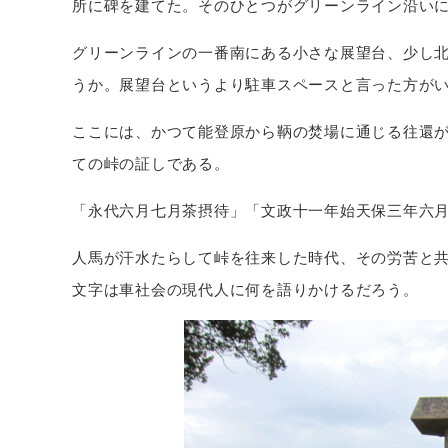
所に碑を建てた。そのひとつがグリーンライン沿い
グリーンラインの一番南にある小さな展望台、少し
うか。展望台というより駐車スペースと言った方が
ここには、かつて能登原から鞆の焚場に通じる往還
ての峠の証しである。
「永代六月七月茶摂待」「文政十一年始天保三年六月
人馬が汗水たらして峠を往来した時代、その労苦と
文字は車社会の現代人に何を語りかけるだろう。