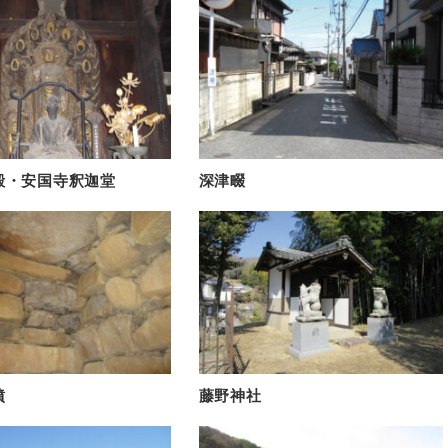
殿・安国寺釈迦堂
深津畷
墳
藤野神社