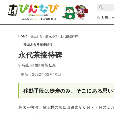
人気コ
HOME
/
福山ぶらり歴史紀行
/
永代茶接待碑
福山ぶらり歴史紀行
永代茶接待碑
福山市沼隈町能登原
更新：2022年02月10日
移動手段は徒歩のみ、そこにある思い
幕末～明治、藤江村の富豪山路家が６月・７月の２