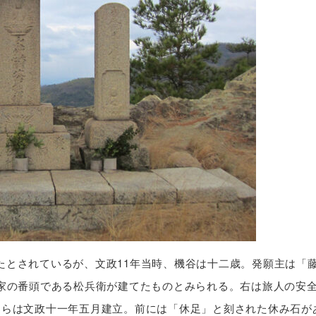
たとされているが、文政11年当時、機谷は十二歳。発願主は「
家の番頭である松兵衛が建てたものとみられる。右は旅人の安
ちらは文政十一年五月建立。前には「休足」と刻された休み石が