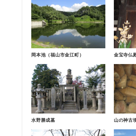
岡本池（福山市金江町）
金宝寺仏
水野勝成墓
山の神古