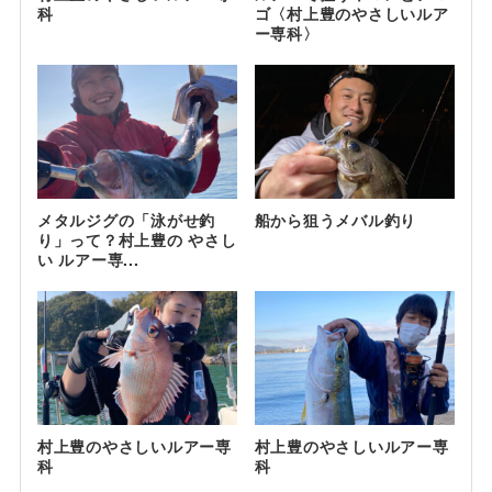
科
ゴ〈村上豊のやさしいルア
ー専科〉
メタルジグの「泳がせ釣
船から狙うメバル釣り
り」って？村上豊の やさし
い ルアー専...
村上豊のやさしいルアー専
村上豊のやさしいルアー専
科
科