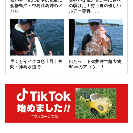
秋から一気に初冬の気配…
爽やかな風と青い空は秋へ
倉橋島沖・中島諸島沖のメ
の駆け足！村上豊の優しい
バル
ルアー専科 ...
早くもイイダコ急上昇！笠
出たっ！下津井沖で超大物
岡・神島水道で
50㎝のアコウ！！