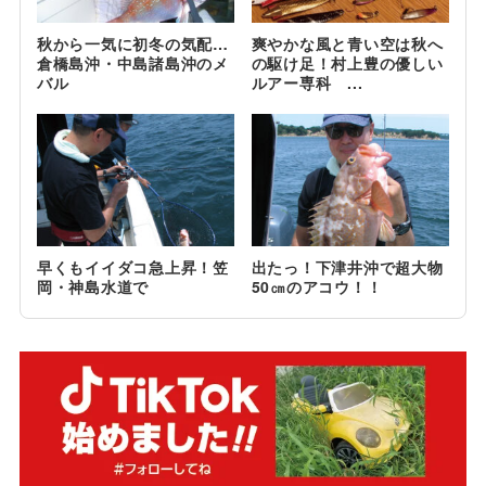
秋から一気に初冬の気配…
爽やかな風と青い空は秋へ
倉橋島沖・中島諸島沖のメ
の駆け足！村上豊の優しい
バル
ルアー専科 ...
早くもイイダコ急上昇！笠
出たっ！下津井沖で超大物
岡・神島水道で
50㎝のアコウ！！