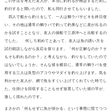
この手法を考えた友人が、本当に釣れるか検証するために
釣行すると聞いたので、私も同行させてもらいました。
四人で船から釣りをして、一人は鯛ラバサビキを終日使
い、その他は通常の鯛ラバで釣って釣果などに差が出るの
かを試すこととなり、友人の操船で三原沖へと出船するの
でした。 何しろ初めてとあって、友人は魚の誘い方を
試行錯誤しながら反応を探ります。「何が正解なのか？そ
もそも釣れるのか？」と考えながら、釣りをしていたので
はないでしょうか。そんな彼を横目に、通常の鯛ラバを使
用する三人は良型のアコウやマダイを釣り上げます。気を
利かせた友人が、網で魚をすくい上げてくれていた時でし
た。仕掛けを回収することもせず放置していた彼の竿が、
激しく揺れたのです。
まさかの「何もせずに魚が掛かる」という事態に慌てつつ