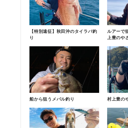
【特別遠征】秋田沖のタイラバ釣
ルアーで
り
上豊のや
船から狙うメバル釣り
村上豊の