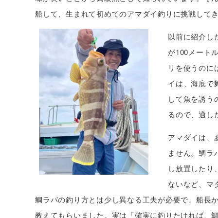
船して、生まれて初めてのアマダイ釣りに挑戦して
以前に紹介し
が100メート
リを使うのに
イは、海底で
して魚を誘う
るので、適し
アマダイは、
ません。鯛ラ
し放置したり
ないなど、マ
鯛ラバの釣り方とは少し異なる工夫が必要で、船長
教えてもらいました。実は「確実に釣りたければ、