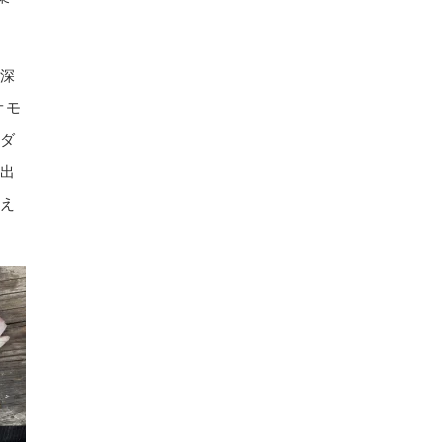
水深
オモ
マダ
を出
見え