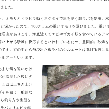
きました。
た、オモリとヒラヒラ動くネクタイで魚を誘う鯛ラバを使用。
ルと深かったので、100グラムの重いオモリを選びました。重い
は理由があります。海底近くでエビやゴカイ類を食べているア
舞い上がる砂煙に反応するといわれているため、意図的に砂煙
のです。砂の中から飛び出た鯛ラバのシルエットは逃げる餌に
たルアーといえます。
あまり餌を追いかけ
バが着底した後に少
、五回以上巻き上げ
ダイを狙う一般的な
から釣り方や生態を
鯛ラバよりエビを餌