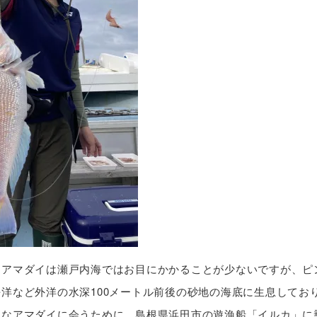
。アマダイは瀬戸内海ではお目にかかることが少ないですが、ピ
洋など外洋の水深100メートル前後の砂地の海底に生息してお
んなアマダイに会うために、島根県浜田市の遊漁船「イルカ」に