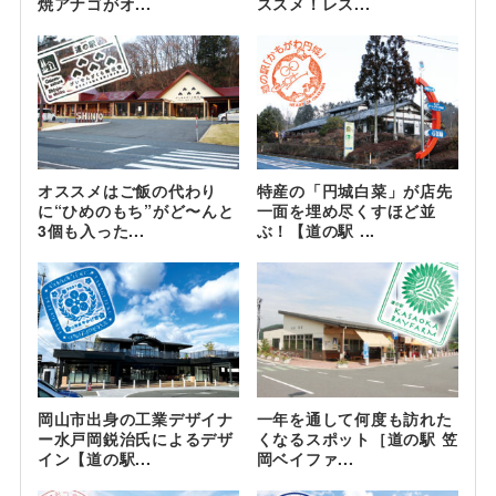
焼アナゴがオ...
ススメ！レス...
オススメはご飯の代わり
特産の「円城白菜」が店先
に“ひめのもち”がど〜んと
一面を埋め尽くすほど並
3個も入った...
ぶ！【道の駅 ...
岡山市出身の工業デザイナ
一年を通して何度も訪れた
ー水戸岡鋭治氏によるデザ
くなるスポット［道の駅 笠
イン【道の駅...
岡ベイファ...