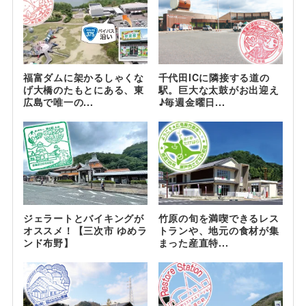
福富ダムに架かるしゃくな
千代田ICに隣接する道の
げ大橋のたもとにある、東
駅。巨大な太鼓がお出迎え
広島で唯一の...
♪毎週金曜日...
ジェラートとバイキングが
竹原の旬を満喫できるレス
オススメ！【三次市 ゆめラ
トランや、地元の食材が集
ンド布野】
まった産直特...