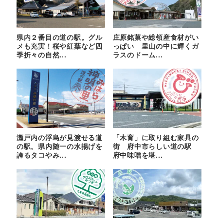
県内２番目の道の駅。グル
庄原銘菓や総領産食材がい
メも充実！桜や紅葉など四
っぱい 里山の中に輝くガ
季折々の自然...
ラスのドーム...
瀬戸内の浮島が見渡せる道
「木育」に取り組む家具の
の駅。県内随一の水揚げを
街 府中市らしい道の駅
誇るタコやみ...
府中味噌を堪...