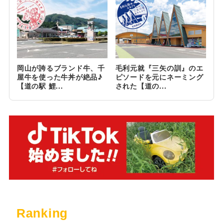
岡山が誇るブランド牛、千
毛利元就『三矢の訓』のエ
屋牛を使った牛丼が絶品♪
ピソードを元にネーミング
【道の駅 鯉...
された【道の...
Ranking