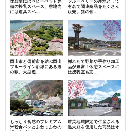
休憩室にはベビーベッド完
ブルーベリーの産地として
備の授乳スペース、敷地内
有名で関連商品をたくさん
には遊具スペ...
販売。猪の骨...
岡山市と備前市を結ぶ岡山
採れたて野菜や手作り加工
ブルーライン沿線にある道
品が豊富！休憩スペースに
の駅。大型遊...
は授乳室も完...
もっちり食感のプレミアム
勝英地域限定で生産される
米粉食パンとふわっふわの
黒大豆を使用した商品はオ