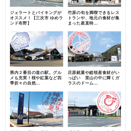
ジェラートとバイキングが
竹原の旬を満喫できるレス
オススメ！【三次市 ゆめラ
トランや、地元の食材が集
ンド布野】
まった産直特...
県内２番目の道の駅。グル
庄原銘菓や総領産食材がい
メも充実！桜や紅葉など四
っぱい 里山の中に輝くガ
季折々の自然...
ラスのドーム...