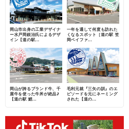
岡山市出身の工業デザイナ
一年を通して何度も訪れた
ー水戸岡鋭治氏によるデザ
くなるスポット［道の駅 笠
イン【道の駅...
岡ベイファ...
岡山が誇るブランド牛、千
毛利元就『三矢の訓』のエ
屋牛を使った牛丼が絶品♪
ピソードを元にネーミング
【道の駅 鯉...
された【道の...