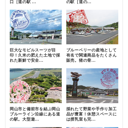
口［道の駅 ...
の駅［道の...
巨大なモビルスーツが目
ブルーベリーの産地として
印！久米の肥えた土地で採
有名で関連商品をたくさん
れた新鮮で安全...
販売。猪の骨...
岡山市と備前市を結ぶ岡山
採れたて野菜や手作り加工
ブルーライン沿線にある道
品が豊富！休憩スペースに
の駅。大型遊...
は授乳室も完...