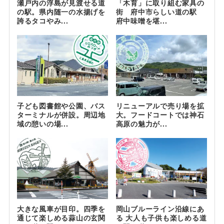
瀬戸内の浮島が見渡せる道
「木育」に取り組む家具の
の駅。県内随一の水揚げを
街 府中市らしい道の駅
誇るタコやみ...
府中味噌を堪...
子ども図書館や公園、バス
リニューアルで売り場を拡
ターミナルが併設。周辺地
大。フードコートでは神石
域の憩いの場...
高原の魅力が...
大きな風車が目印。四季を
岡山ブルーライン沿線にあ
通じて楽しめる蒜山の玄関
る 大人も子供も楽しめる道