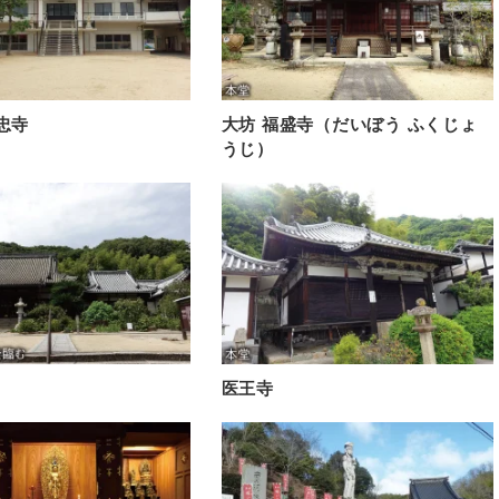
忠寺
大坊 福盛寺（だいぼう ふくじょ
うじ）
医王寺