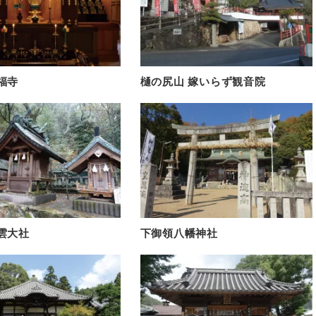
福寺
樋の尻山 嫁いらず観音院
雲大社
下御領八幡神社