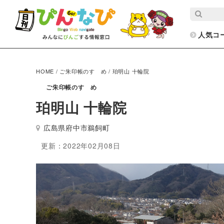
人気コ
HOME
/
ご朱印帳のすゝめ
/
珀明山 十輪院
ご朱印帳のすゝめ
珀明山 十輪院
広島県府中市鵜飼町
更新：2022年02月08日