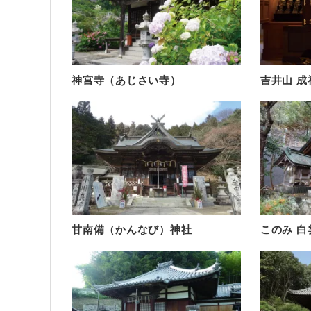
神宮寺（あじさい寺）
吉井山 成
甘南備（かんなび）神社
このみ 白