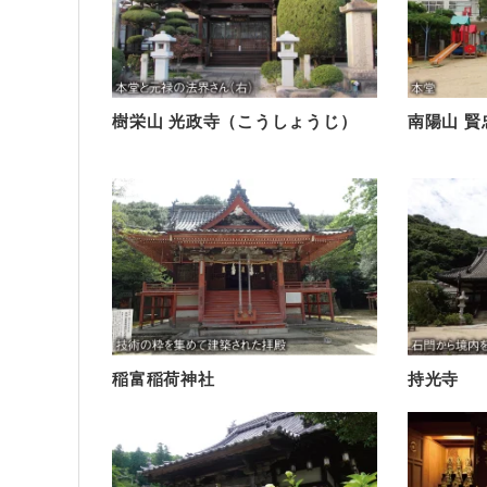
樹栄山 光政寺（こうしょうじ）
南陽山 賢
稲富稲荷神社
持光寺