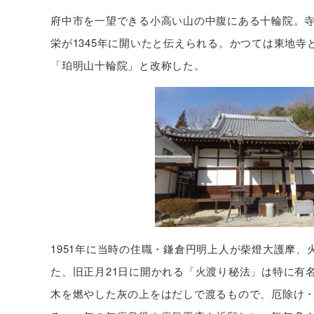
府中市を一望できる小高い山の中腹にある十輪院。
栄が1345年に開いたと伝えられる。かつては東地寺
「珀明山十輪院」と改称した。
1951年に当時の住職・鎌倉円明上人が柴燈大護摩、
た、旧正月21日に開かれる「火渡り秘法」は特に有
木を燃やした灰の上をはだしで渡るもので、厄除け