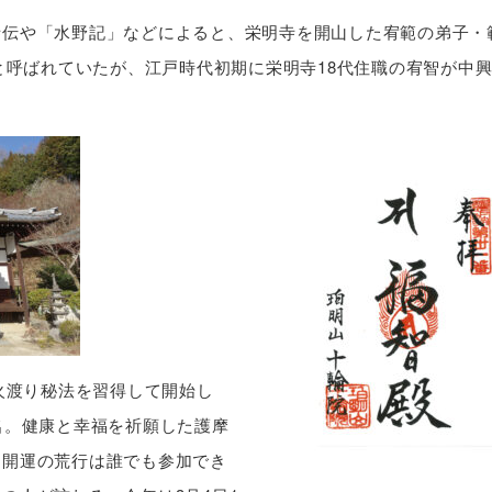
寺伝や「水野記」などによると、栄明寺を開山した宥範の弟子・
と呼ばれていたが、江戸時代初期に栄明寺18代住職の宥智が中
火渡り秘法を習得して開始し
名。健康と幸福を祈願した護摩
・開運の荒行は誰でも参加でき