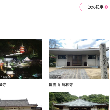
次の記事
國寺
龍雲山 洞林寺