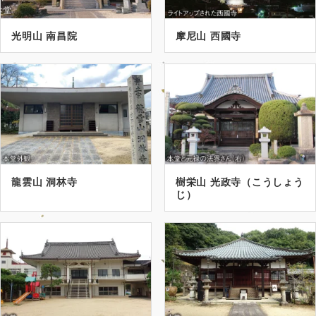
光明山 南昌院
摩尼山 西國寺
龍雲山 洞林寺
樹栄山 光政寺（こうしょう
じ）