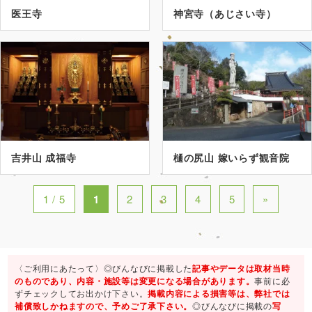
医王寺
神宮寺（あじさい寺）
吉井山 成福寺
樋の尻山 嫁いらず観音院
1 / 5
1
2
3
4
5
»
〈ご利用にあたって〉◎びんなびに掲載した
記事やデータは取材当時
のものであり、内容・施設等は変更になる場合があります。
事前に必
ずチェックしてお出かけ下さい。
掲載内容による損害等は、弊社では
補償致しかねますので、予めご了承下さい。
◎びんなびに掲載の
写