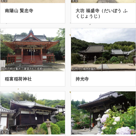
南陽山 賢忠寺
大坊 福盛寺（だいぼう ふ
くじょうじ）
稲富稲荷神社
持光寺