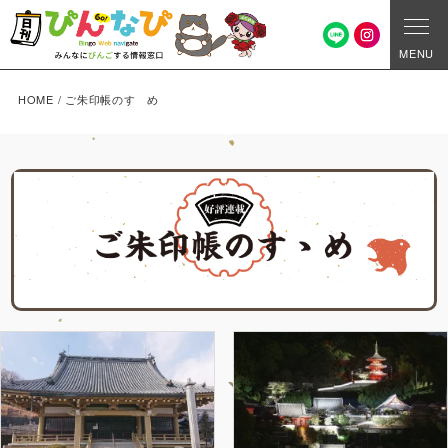
MENU
HOME
/
ご朱印帳のすゝめ