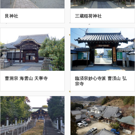
艮神社
三蔵稲荷神社
曹洞宗 海雲山 天寧寺
臨済宗妙心寺派 曹渓山 弘
宗寺