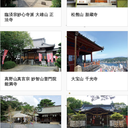
臨済宗妙心寺派 大雄山 正
松熊山 胎蔵寺
法寺
高野山真言宗 妙智山普門院
大宝山 千光寺
能満寺