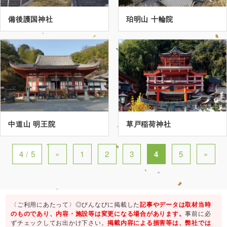
備後護国神社
珀明山 十輪院
中道山 明王院
草戸稲荷神社
4 / 5
«
1
2
3
4
5
»
〈ご利用にあたって〉◎びんなびに掲載した
記事やデータは取材当時
のものであり、内容・施設等は変更になる場合があります。
事前に必
ずチェックしてお出かけ下さい。
掲載内容による損害等は、弊社では