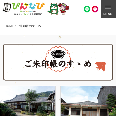
MENU
HOME
/
ご朱印帳のすゝめ