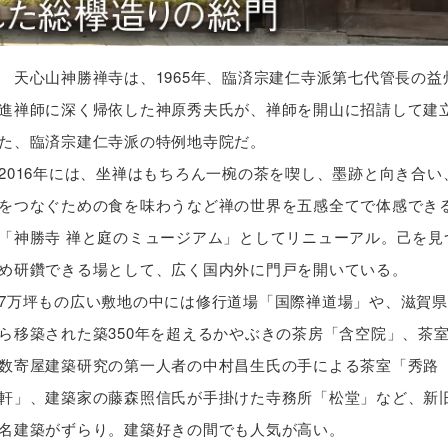
天心山神勝禅寺は、1965年、臨済宗建仁寺派第七代管長の益
進禅師に深く帰依した神原秀夫氏が、禅師を開山に招請して建
た、臨済宗建仁寺派の特例地寺院だ。
2016年には、坐禅はもちろん一椀の茶を喫し、墨跡と向き合い
をつなぐための食を味わうなど禅の世界を五感全てで体感でき
「神勝寺 禅と庭のミュージアム」としてリニューアル。己を見
め研鑽できる場として、広く国内外に門戸を開いている。
7万坪もの広い敷地の中には修行道場「国際禅道場」や、滋賀県
ら移築された築350年を超えるかやぶきの茶房「含空院」、茶
数寄屋建築研究の第一人者の中村昌生氏の手による茶室「秀路
軒」、建築家の藤森照信氏が手掛けた寺務所「松堂」など、新
名建築がずらり。建築好きの間でも人気が高い。