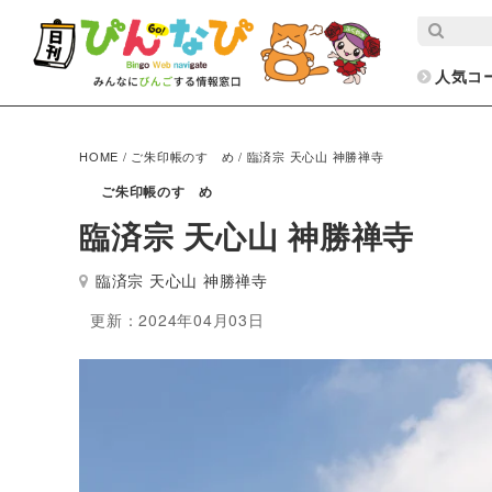
人気コ
HOME
/
ご朱印帳のすゝめ
/
臨済宗 天心山 神勝禅寺
ご朱印帳のすゝめ
臨済宗 天心山 神勝禅寺
臨済宗 天心山 神勝禅寺
更新：2024年04月03日