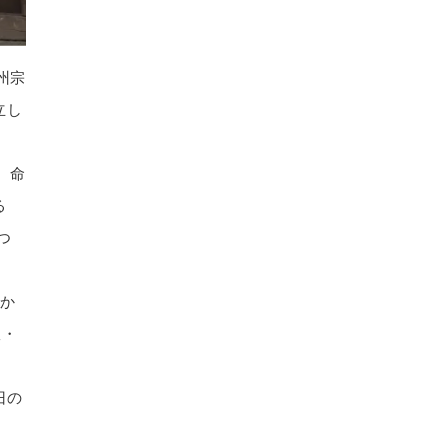
州宗
立し
、命
る
つ
か
室・
旧の