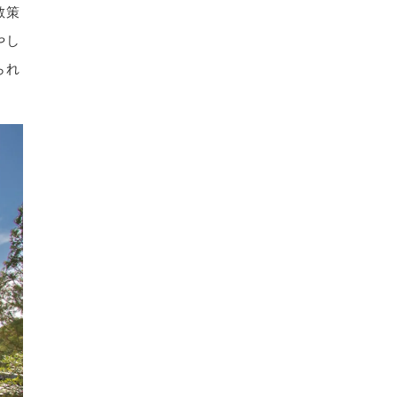
散策
やし
られ