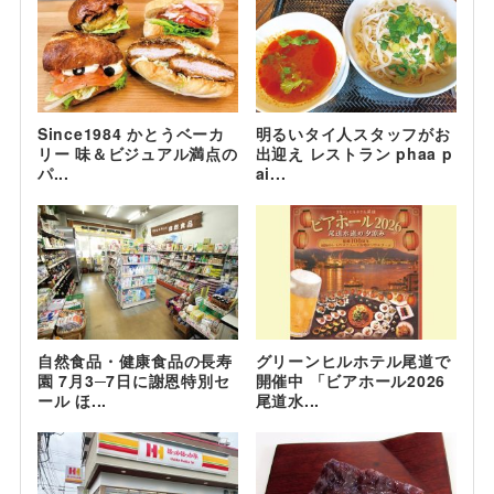
Since1984 かとうベーカ
明るいタイ人スタッフがお
リー 味＆ビジュアル満点の
出迎え レストラン phaa p
パ...
ai...
自然食品・健康食品の長寿
グリーンヒルホテル尾道で
園 7月3─7日に謝恩特別セ
開催中 「ビアホール2026
ール ほ...
尾道水...