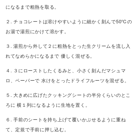
になるまで粗熱を取る。
２. チョコレートは溶けやすいように細かく刻んで50℃の
お湯で湯煎にかけて溶かす。
３. 湯煎から外して２に粗熱をとった生クリームを流し入
れてなめらかになるまで 優しく混ぜる。
４. ３にローストしたくるみと、小さく刻んだマシュマ
ロ、ペーパーで 水けをとったドライフルーツを混ぜる。
５. 大きめに広げたクッキングシートの半分くらいのとこ
ろに 横１列になるように生地を置く。
６. 手前のシートを持ち上げて覆いかぶせるように重ね
て、定規で手前に押し込む。