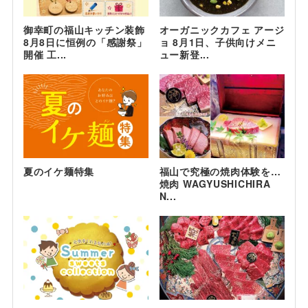
御幸町の福山キッチン装飾
オーガニックカフェ アージ
8月8日に恒例の「感謝祭」
ョ 8月1日、子供向けメニ
開催 工...
ュー新登...
夏のイケ麺特集
福山で究極の焼肉体験を…
焼肉 WAGYUSHICHIRA
N...