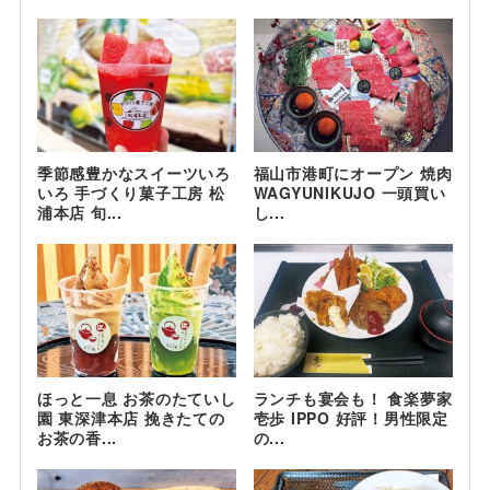
季節感豊かなスイーツいろ
福山市港町にオープン 焼肉
いろ 手づくり菓子工房 松
WAGYUNIKUJO 一頭買い
浦本店 旬...
し...
ほっと一息 お茶のたていし
ランチも宴会も！ 食楽夢家
園 東深津本店 挽きたての
壱歩 IPPO 好評！男性限定
お茶の香...
の...