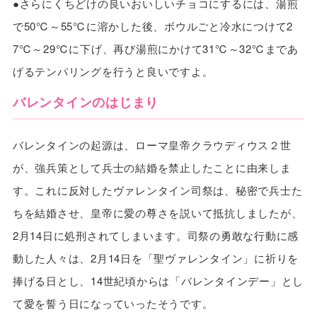
●さらにくちどけの良いおいしいチョコにするには、湯煎
で50℃～55℃に溶かした後、ボウルごと冷水につけて2
7℃～29℃に下げ、再び湯煎にかけて31℃～32℃まであ
げるテンパリングを行うと良いですよ。
バレンタインのはじまり
バレンタインの起源は、ローマ皇帝クラウディウス２世
が、強兵策として兵士の結婚を禁止したことに由来しま
す。これに反対したヴァレンタイン司祭は、秘密で兵士た
ちを結婚させ、皇帝に愛の尊さを説いて抵抗しましたが、
2月14日に処刑されてしまいます。司祭の勇敢な行動に感
動した人々は、2月14日を「聖ヴァレンタイン」に祈りを
捧げる日とし、14世紀頃からは「バレンタインデー」とし
て愛を誓う日になっていったそうです。