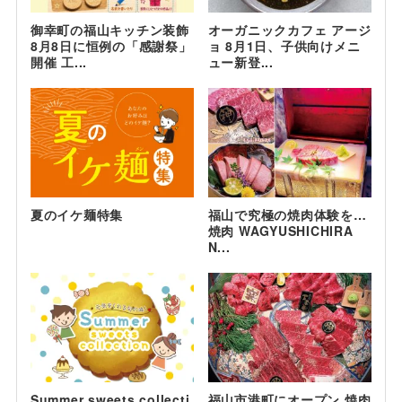
御幸町の福山キッチン装飾
オーガニックカフェ アージ
8月8日に恒例の「感謝祭」
ョ 8月1日、子供向けメニ
開催 工...
ュー新登...
夏のイケ麺特集
福山で究極の焼肉体験を…
焼肉 WAGYUSHICHIRA
N...
Summer sweets collecti
福山市港町にオープン 焼肉