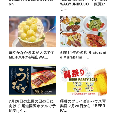
on
WAGYUNIKUJO 一頭買い
し...
華やかなかき氷が人気です
創業31年の名店 Ristorant
MERCURY&福山WA...
e Murakami 一...
7月26日の土用の丑の日に
曙町のブライダルハウス写
向けて 尾道国際ホテルで予
樂庭 7月25日から「BEER
約受け付...
PA...