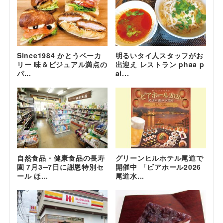
Since1984 かとうベーカ
明るいタイ人スタッフがお
リー 味＆ビジュアル満点の
出迎え レストラン phaa p
パ...
ai...
自然食品・健康食品の長寿
グリーンヒルホテル尾道で
園 7月3─7日に謝恩特別セ
開催中 「ビアホール2026
ール ほ...
尾道水...