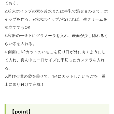
ておく。
2.粉末ホイップの素を冷水または牛乳で混ぜ合わせて、ホ
イップを作る。※粉末ホイップがなければ、生クリームを
泡立ててもOK!
3.容器の一番下にグラノーラを入れ、表面が少し隠れるく
らい②を入れる。
4.側面に1/2カットのいちごを切り口が外に向くようにし
て入れ、真ん中に一口サイズに千切ったカステラを入れ
る。
5.再び少量の②を乗せて、1/4にカットしたいちごを一番
上に飾り付けて完成！
【point】