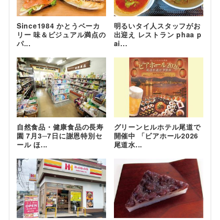
Since1984 かとうベーカ
明るいタイ人スタッフがお
リー 味＆ビジュアル満点の
出迎え レストラン phaa p
パ...
ai...
自然食品・健康食品の長寿
グリーンヒルホテル尾道で
園 7月3─7日に謝恩特別セ
開催中 「ビアホール2026
ール ほ...
尾道水...