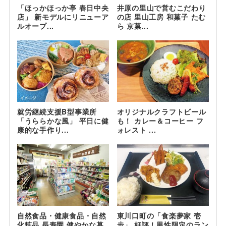
「ほっかほっか亭 春日中央
井原の里山で営むこだわり
店」 新モデルにリニューア
の店 里山工房 和菓子 たむ
ルオープ...
ら 京菓...
就労継続支援B型事業所
オリジナルクラフトビール
「うららかな風」 平日に健
も！ カレー＆コーヒー フ
康的な手作り...
ォレスト ...
自然食品・健康食品・自然
東川口町の「食楽夢家 壱
化粧品 長寿園 健やかな暮
歩」 好評！男性限定のラン