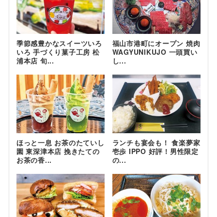
季節感豊かなスイーツいろ
福山市港町にオープン 焼肉
いろ 手づくり菓子工房 松
WAGYUNIKUJO 一頭買い
浦本店 旬...
し...
ほっと一息 お茶のたていし
ランチも宴会も！ 食楽夢家
園 東深津本店 挽きたての
壱歩 IPPO 好評！男性限定
お茶の香...
の...