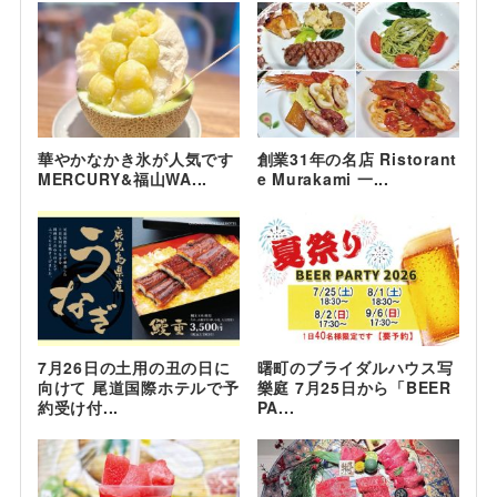
華やかなかき氷が人気です
創業31年の名店 Ristorant
MERCURY&福山WA...
e Murakami 一...
7月26日の土用の丑の日に
曙町のブライダルハウス写
向けて 尾道国際ホテルで予
樂庭 7月25日から「BEER
約受け付...
PA...