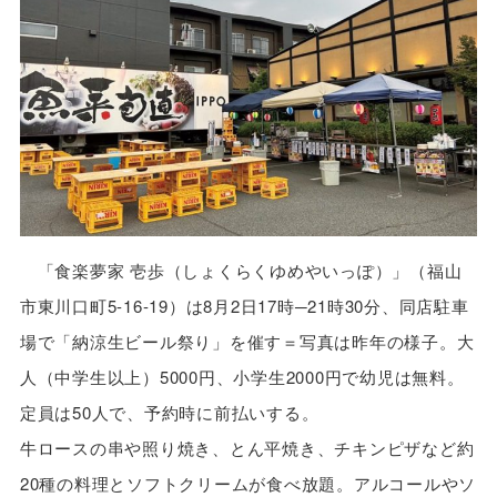
「食楽夢家 壱歩（しょくらくゆめやいっぽ）」（福山
市東川口町5-16-19）は8月2日17時─21時30分、同店駐車
場で「納涼生ビール祭り」を催す＝写真は昨年の様子。大
人（中学生以上）5000円、小学生2000円で幼児は無料。
定員は50人で、予約時に前払いする。
牛ロースの串や照り焼き、とん平焼き、チキンピザなど約
20種の料理とソフトクリームが食べ放題。アルコールやソ