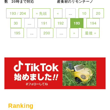
数 20時まで対応
産食材のリモンチーノ
193 / 204
« 先頭
«
...
10
20
30
...
191
192
193
194
195
...
200
...
»
最後 »
Ranking