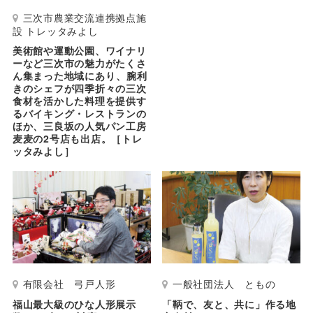
三次市農業交流連携拠点施
設 トレッタみよし
美術館や運動公園、ワイナリ
ーなど三次市の魅力がたくさ
ん集まった地域にあり、腕利
きのシェフが四季折々の三次
食材を活かした料理を提供す
るバイキング・レストランの
ほか、三良坂の人気パン工房
麦麦の2号店も出店。［トレ
ッタみよし］
有限会社 弓戸人形
一般社団法人 ともの
福山最大級のひな人形展示
「鞆で、友と、共に」作る地