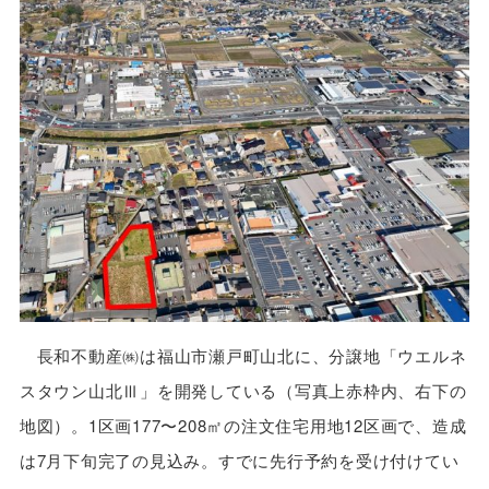
長和不動産㈱は福山市瀬戸町山北に、分譲地「ウエルネ
スタウン山北Ⅲ」を開発している（写真上赤枠内、右下の
地図）。1区画177〜208㎡の注文住宅用地12区画で、造成
は7月下旬完了の見込み。すでに先行予約を受け付けてい