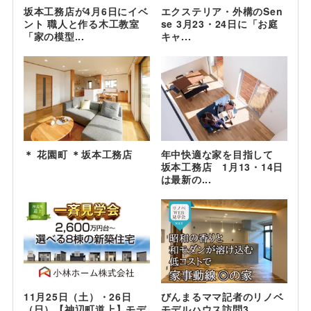
坂本工務店が4月6日にイベ
エクステリア・外構のSen
ント 職人と作る木工教室
se 3月23・24日に「お庭
「家の模型...
キャ...
＊ 花園町 ＊坂本工務店
年中快適な家を目指して
坂本工務店 1月13・14日
は最新の...
11月25日（土）・26日
びんまるママ記者のリノベ
（日）【神辺町道上】モデ
モデルハウス訪問3