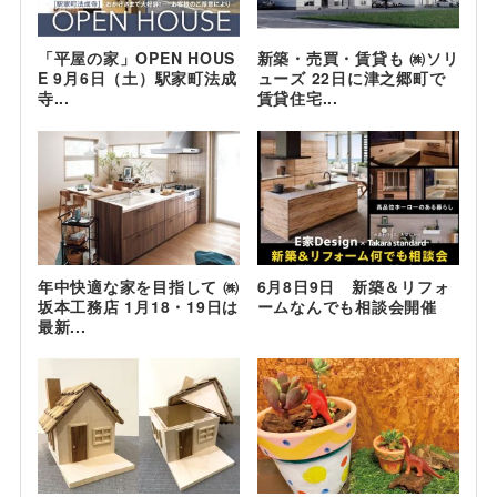
「平屋の家」OPEN HOUS
新築・売買・賃貸も ㈱ソリ
E 9月6日（土）駅家町法成
ューズ 22日に津之郷町で
寺...
賃貸住宅...
年中快適な家を目指して ㈱
6月8日9日 新築＆リフォ
坂本工務店 1月18・19日は
ームなんでも相談会開催
最新...