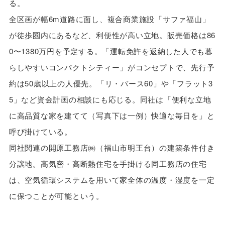
る。
全区画が幅6m道路に面し、複合商業施設「サファ福山」
が徒歩圏内にあるなど、利便性が高い立地。販売価格は86
0〜1380万円を予定する。「運転免許を返納した人でも暮
らしやすいコンパクトシティー」がコンセプトで、先行予
約は50歳以上の人優先。「リ・バース60」や「フラット3
5」など資金計画の相談にも応じる。同社は「便利な立地
に高品質な家を建てて（写真下は一例）快適な毎日を」と
呼び掛けている。
同社関連の開原工務店㈱（福山市明王台）の建築条件付き
分譲地。高気密・高断熱住宅を手掛ける同工務店の住宅
は、空気循環システムを用いて家全体の温度・湿度を一定
に保つことが可能という。