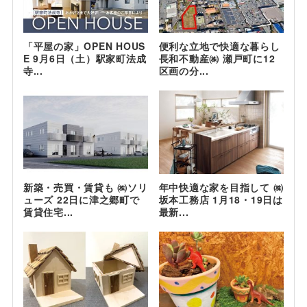
「平屋の家」OPEN HOUS
便利な立地で快適な暮らし
E 9月6日（土）駅家町法成
長和不動産㈱ 瀬戸町に12
寺...
区画の分...
新築・売買・賃貸も ㈱ソリ
年中快適な家を目指して ㈱
ューズ 22日に津之郷町で
坂本工務店 1月18・19日は
賃貸住宅...
最新...