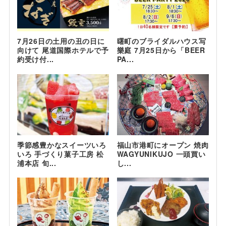
7月26日の土用の丑の日に
曙町のブライダルハウス写
向けて 尾道国際ホテルで予
樂庭 7月25日から「BEER
約受け付...
PA...
季節感豊かなスイーツいろ
福山市港町にオープン 焼肉
いろ 手づくり菓子工房 松
WAGYUNIKUJO 一頭買い
浦本店 旬...
し...