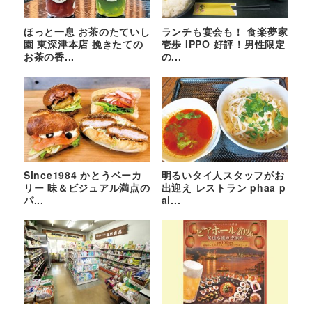
ほっと一息 お茶のたていし
ランチも宴会も！ 食楽夢家
園 東深津本店 挽きたての
壱歩 IPPO 好評！男性限定
お茶の香...
の...
Since1984 かとうベーカ
明るいタイ人スタッフがお
リー 味＆ビジュアル満点の
出迎え レストラン phaa p
パ...
ai...