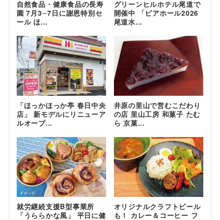
自然食品・健康食品の長寿
グリーンヒルホテル尾道で
園 7月3─7日に謝恩特別セ
開催中 「ビアホール2026
ール ほ...
尾道水...
「ほっかほっか亭 春日中央
井原の里山で営むこだわり
店」 新モデルにリニューア
の店 里山工房 和菓子 たむ
ルオープ...
ら 京菓...
就労継続支援B型事業所
オリジナルクラフトビール
「うららかな風」 平日に健
も！ カレー＆コーヒー フ