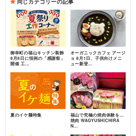
同じカテゴリーの記事
御幸町の福山キッチン装飾
オーガニックカフェ アージ
8月8日に恒例の「感謝祭」
ョ 8月1日、子供向けメニ
開催 工...
ュー新登...
夏のイケ麺特集
福山で究極の焼肉体験を…
焼肉 WAGYUSHICHIRA
N...