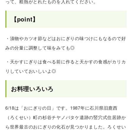
って、粗熱がとれたものを入れてください。
【point】
・漬物やカツオ節などはおにぎりの味つけにもなるので好
みの分量に調整して味をみても◎
・天かすにぎりは食べる前に作ると天かすの食感がカリカ
リしていておいしいよ◎
お料理いろいろ
6/18は「おにぎりの日」です。1987年に石川県旧鹿西
（ろくせい）町の杉谷チヤノバタケ遺跡の竪穴式住居跡か
ら世界最古のおにぎりの化石が見つかりました。ろくせい