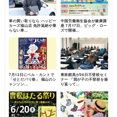
車の買い取りなら ハッピー
中国労働衛生協会が健康講
カーズ福山店 免許返納や乗
座 7月17日、ビッグ・ロー
らない車...
ズで開催...
7月12日にベル・カントで
東林館高が26日不登校セミ
「せとだパリ祭」 福山のシ
ナー 「我が子の不登校を振
ャンソン...
り返って...