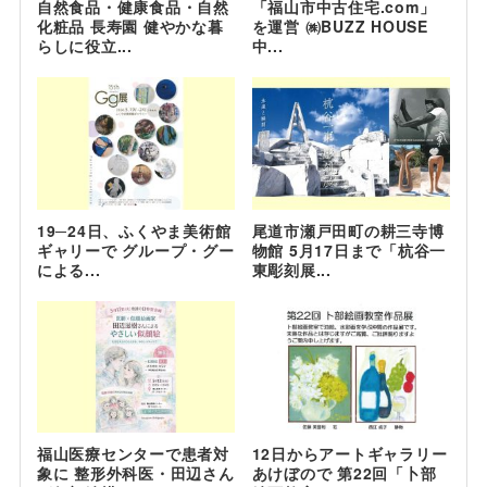
自然食品・健康食品・自然
「福山市中古住宅.com」
化粧品 長寿園 健やかな暮
を運営 ㈱BUZZ HOUSE
らしに役立...
中...
19─24日、ふくやま美術館
尾道市瀬戸田町の耕三寺博
ギャリーで グループ・グー
物館 5月17日まで「杭谷一
による...
東彫刻展...
福山医療センターで患者対
12日からアートギャラリー
象に 整形外科医・田辺さん
あけぼので 第22回「卜部