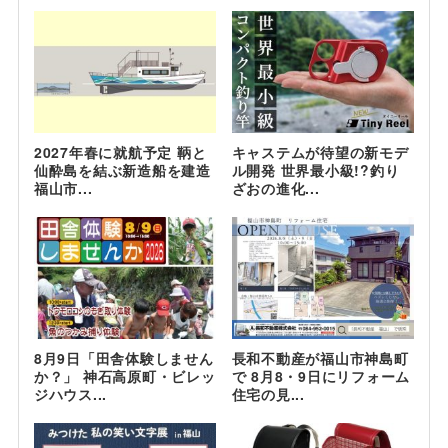
2027年春に就航予定 鞆と
キャステムが待望の新モデ
仙酔島を結ぶ新造船を建造
ル開発 世界最小級!?釣り
福山市...
ざおの進化...
8月9日「田舎体験しません
長和不動産が福山市神島町
か？」 神石高原町・ビレッ
で 8月8・9日にリフォーム
ジハウス...
住宅の見...