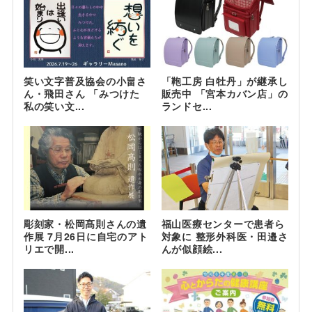
笑い文字普及協会の小畠さ
「鞄工房 白牡丹」が継承し
ん・飛田さん 「みつけた
販売中 「宮本カバン店」の
私の笑い文...
ランドセ...
彫刻家・松岡髙則さんの遺
福山医療センターで患者ら
作展 7月26日に自宅のアト
対象に 整形外科医・田邉さ
リエで開...
んが似顔絵...