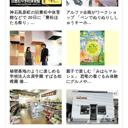
神石高原町の旧豊松中体育
アルファ企画がワークショ
館などで 20日に「豊松ほ
ップ 「ペンでぬりぬりしし
たる祭り」...
ゅうキーホ...
秘密基地のように楽しめる
親子で楽しむ「みはらマル
学校法人出原学園 すばる幼
シェ」 恐竜の着ぐるみ体験
稚園 個...
にグルメや...