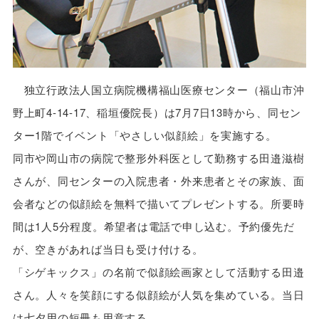
独立行政法人国立病院機構福山医療センター（福山市沖
野上町4-14-17、稲垣優院長）は7月7日13時から、同セン
ター1階でイベント「やさしい似顔絵」を実施する。
同市や岡山市の病院で整形外科医として勤務する田邉滋樹
さんが、同センターの入院患者・外来患者とその家族、面
会者などの似顔絵を無料で描いてプレゼントする。所要時
間は1人5分程度。希望者は電話で申し込む。予約優先だ
が、空きがあれば当日も受け付ける。
「シゲキックス」の名前で似顔絵画家として活動する田邉
さん。人々を笑顔にする似顔絵が人気を集めている。当日
は七夕用の短冊も用意する。