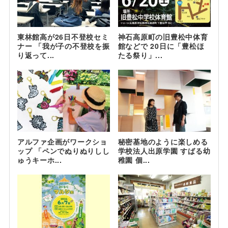
東林館高が26日不登校セミ
神石高原町の旧豊松中体育
ナー 「我が子の不登校を振
館などで 20日に「豊松ほ
り返って...
たる祭り」...
アルファ企画がワークショ
秘密基地のように楽しめる
ップ 「ペンでぬりぬりしし
学校法人出原学園 すばる幼
ゅうキーホ...
稚園 個...