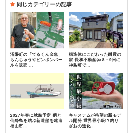
同じカテゴリーの記事
沼隈町の「てるくん金魚」
構造体にこだわった耐震の
らんちゅうやピンポンパー
家 長和不動産㈱ 8・9日に
ルを販売 ...
神島町で...
2027年春に就航予定 鞆と
キャステムが待望の新モデ
仙酔島を結ぶ新造船を建造
ル開発 世界最小級!?釣り
福山市...
ざおの進化...