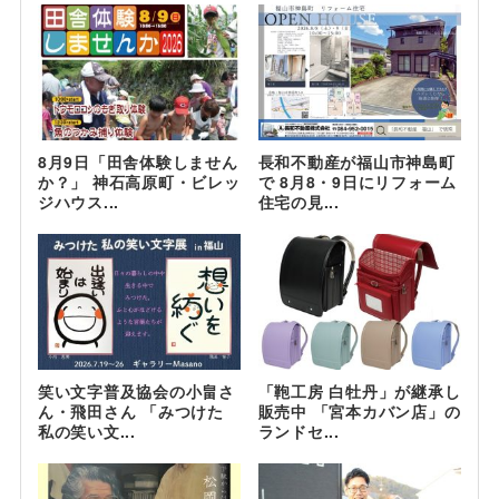
8月9日「田舎体験しません
長和不動産が福山市神島町
か？」 神石高原町・ビレッ
で 8月8・9日にリフォーム
ジハウス...
住宅の見...
笑い文字普及協会の小畠さ
「鞄工房 白牡丹」が継承し
ん・飛田さん 「みつけた
販売中 「宮本カバン店」の
私の笑い文...
ランドセ...