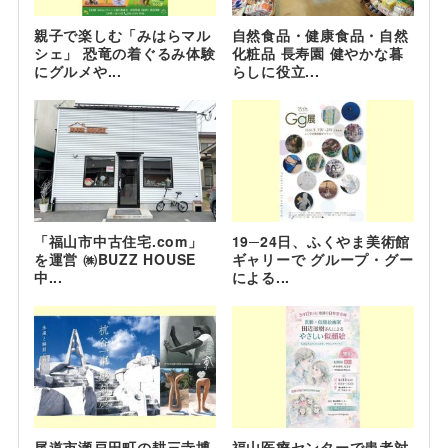
親子で楽しむ「みはらマル
自然食品・健康食品・自然
シェ」 恐竜の着ぐるみ体験
化粧品 長寿園 健やかな暮
にグルメや...
らしに役立...
「福山市中古住宅.com」
19─24日、ふくやま美術館
を運営 ㈱BUZZ HOUSE
ギャリーで グループ・グー
中...
による...
尾道市瀬戸田町の耕三寺博
福山医療センターで患者対