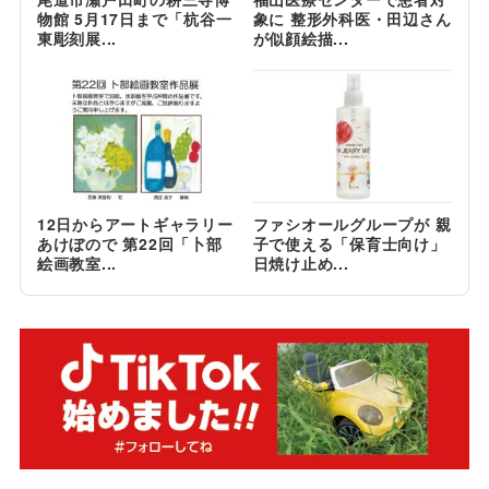
物館 5月17日まで「杭谷一
象に 整形外科医・田辺さん
東彫刻展...
が似顔絵描...
12日からアートギャラリー
ファシオールグループが 親
あけぼので 第22回「卜部
子で使える「保育士向け」
絵画教室...
日焼け止め...