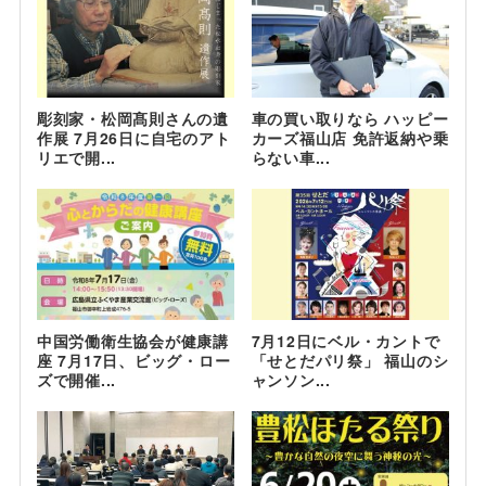
彫刻家・松岡髙則さんの遺
車の買い取りなら ハッピー
作展 7月26日に自宅のアト
カーズ福山店 免許返納や乗
リエで開...
らない車...
中国労働衛生協会が健康講
7月12日にベル・カントで
座 7月17日、ビッグ・ロー
「せとだパリ祭」 福山のシ
ズで開催...
ャンソン...