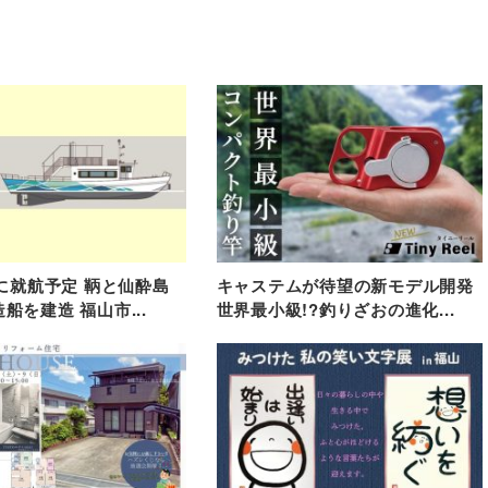
春に就航予定 鞆と仙酔島
キャステムが待望の新モデル開発
船を建造 福山市...
世界最小級!?釣りざおの進化...