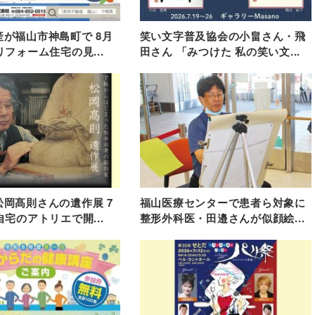
が福山市神島町で 8月
笑い文字普及協会の小畠さん・飛
リフォーム住宅の見...
田さん 「みつけた 私の笑い文...
岡髙則さんの遺作展 7
福山医療センターで患者ら対象に
自宅のアトリエで開...
整形外科医・田邉さんが似顔絵...