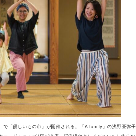
2）で「優しいもの市」が開催される。「A family」の浅野亜弥
a」など6店とフードショップ4店が出店。脳洗浄やクレイバスソルト作りな