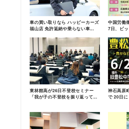
車の買い取りなら ハッピーカーズ
中国労働衛
福山店 免許返納や乗らない車...
7日、ビッ
東林館高が26日不登校セミナー
神石高原
「我が子の不登校を振り返って...
で 20日