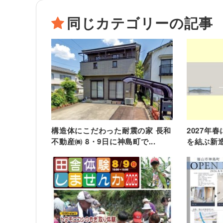
同じカテゴリーの記事
構造体にこだわった耐震の家 長和
2027年
不動産㈱ 8・9日に神島町で...
を結ぶ新造