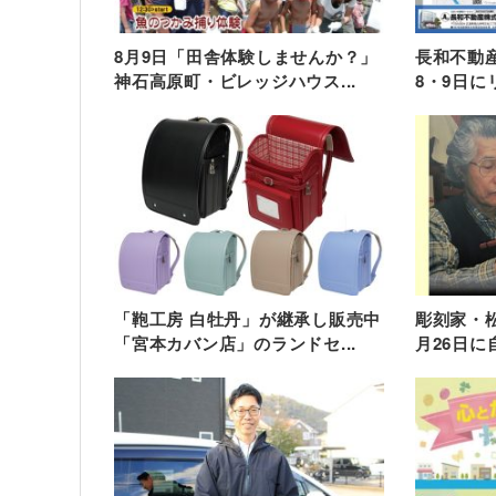
8月9日「田舎体験しませんか？」
長和不動産
神石高原町・ビレッジハウス...
8・9日に
「鞄工房 白牡丹」が継承し販売中
彫刻家・松
「宮本カバン店」のランドセ...
月26日に