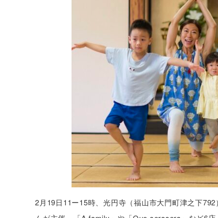
2月19日11ー15時、光円寺（福山市大門町津之下79
んが主催。「A family」や「Que seraser