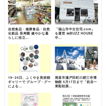
自然食品・健康食品・自然
「福山市中古住宅.com」
化粧品 長寿園 健やかな暮
を運営 ㈱BUZZ HOUSE
らしに役立...
中...
19─24日、ふくやま美術館
尾道市瀬戸田町の耕三寺博
ギャリーで グループ・グー
物館 5月17日まで「杭谷一
による...
東彫刻展...