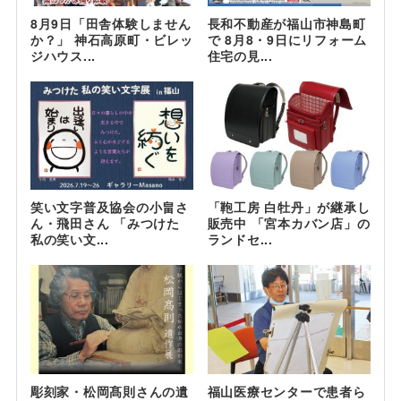
8月9日「田舎体験しません
長和不動産が福山市神島町
か？」 神石高原町・ビレッ
で 8月8・9日にリフォーム
ジハウス...
住宅の見...
笑い文字普及協会の小畠さ
「鞄工房 白牡丹」が継承し
ん・飛田さん 「みつけた
販売中 「宮本カバン店」の
私の笑い文...
ランドセ...
彫刻家・松岡髙則さんの遺
福山医療センターで患者ら