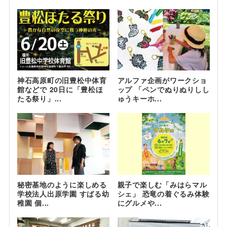
神石高原町の旧豊松中体育
アルファ企画がワークショ
館などで 20日に「豊松ほ
ップ 「ペンでぬりぬりしし
たる祭り」...
ゅうキーホ...
秘密基地のように楽しめる
親子で楽しむ「みはらマル
学校法人出原学園 すばる幼
シェ」 恐竜の着ぐるみ体験
稚園 個...
にグルメや...