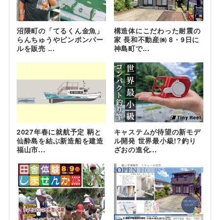
沼隈町の「てるくん金魚」
構造体にこだわった耐震の
らんちゅうやピンポンパー
家 長和不動産㈱ 8・9日に
ルを販売 ...
神島町で...
2027年春に就航予定 鞆と
キャステムが待望の新モデ
仙酔島を結ぶ新造船を建造
ル開発 世界最小級!?釣り
福山市...
ざおの進化...