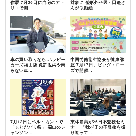
作展 7月26日に自宅のアト
対象に 整形外科医・田邉さ
リエで開...
んが似顔絵...
車の買い取りなら ハッピー
中国労働衛生協会が健康講
カーズ福山店 免許返納や乗
座 7月17日、ビッグ・ロー
らない車...
ズで開催...
7月12日にベル・カントで
東林館高が26日不登校セミ
「せとだパリ祭」 福山のシ
ナー 「我が子の不登校を振
ャンソン...
り返って...