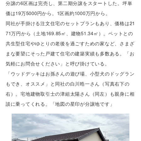
分譲の6区画は完売し、第二期分譲をスタートした。坪単
価は19万5000円から。1区画約1000万円から。
同社が手掛ける注文住宅のセットプランもあり、価格は21
71万円から（土地169.85㎡、建物51.34㎡）。ペットとの
共生型住宅やゆとりの老後を過ごすための家など、さまざ
まな要望にそった戸建て住宅の建築実績も多数ある。「お
気軽にお問合せください」と呼び掛けている。
「ウッドデッキはお孫さんの遊び場、小型犬のドッグラン
もでき、オススメ」と同社の白川晧一さん（写真右下の
右）。宅地建物取引士の津組太陽さん（同左）も親身に相
談に乗ってくれる。「地図の星印が分譲地です」