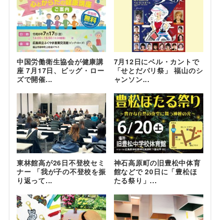
中国労働衛生協会が健康講
7月12日にベル・カントで
座 7月17日、ビッグ・ロー
「せとだパリ祭」 福山のシ
ズで開催...
ャンソン...
東林館高が26日不登校セミ
神石高原町の旧豊松中体育
ナー 「我が子の不登校を振
館などで 20日に「豊松ほ
り返って...
たる祭り」...