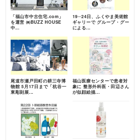
「福山市中古住宅.com」
19─24日、ふくやま美術館
を運営 ㈱BUZZ HOUSE
ギャリーで グループ・グー
中...
による...
尾道市瀬戸田町の耕三寺博
福山医療センターで患者対
物館 5月17日まで「杭谷一
象に 整形外科医・田辺さん
東彫刻展...
が似顔絵描...