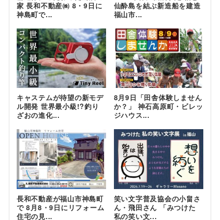
家 長和不動産㈱ 8・9日に
仙酔島を結ぶ新造船を建造
神島町で...
福山市...
キャステムが待望の新モデ
8月9日「田舎体験しません
ル開発 世界最小級!?釣り
か？」 神石高原町・ビレッ
ざおの進化...
ジハウス...
長和不動産が福山市神島町
笑い文字普及協会の小畠さ
で 8月8・9日にリフォーム
ん・飛田さん 「みつけた
住宅の見...
私の笑い文...