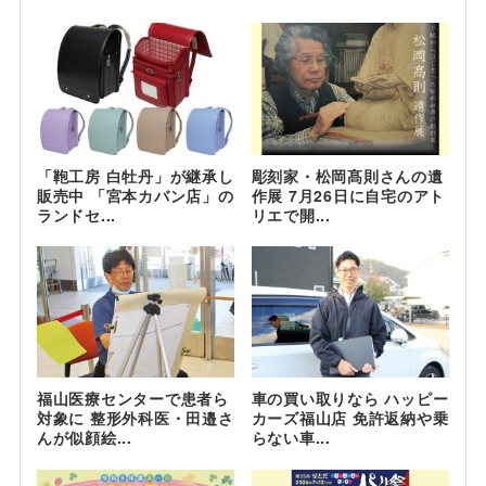
「鞄工房 白牡丹」が継承し
彫刻家・松岡髙則さんの遺
販売中 「宮本カバン店」の
作展 7月26日に自宅のアト
ランドセ...
リエで開...
福山医療センターで患者ら
車の買い取りなら ハッピー
対象に 整形外科医・田邉さ
カーズ福山店 免許返納や乗
んが似顔絵...
らない車...