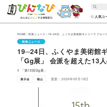
人気コ
HOME
/
街角ニュース
/
19─24日、ふくやま美術館ギャリーで グルー
街角ニュース
19─24日、ふくやま美術館
「Gg展」 会派を超えた13
「第15回Gg展」
更新：2026年05月18日
展示会
福山