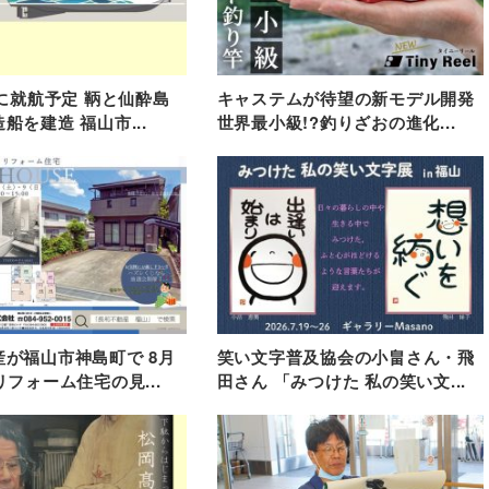
春に就航予定 鞆と仙酔島
キャステムが待望の新モデル開発
船を建造 福山市...
世界最小級!?釣りざおの進化...
が福山市神島町で 8月
笑い文字普及協会の小畠さん・飛
リフォーム住宅の見...
田さん 「みつけた 私の笑い文...