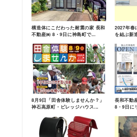
構造体にこだわった耐震の家 長和
2027年
不動産㈱ 8・9日に神島町で...
を結ぶ新造
8月9日「田舎体験しませんか？」
長和不動産
神石高原町・ビレッジハウス...
8・9日に