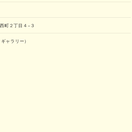
山市西町２丁目４−３
ンカクギャラリー）