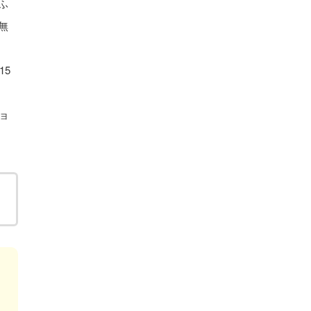
ふ
無
15
ショ