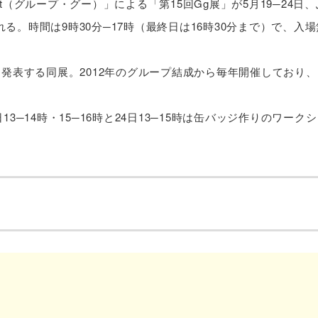
t（グループ・グー）」による「第15回Gg展」が5月19─24日、
れる。時間は9時30分─17時（最終日は16時30分まで）で、入場
表する同展。2012年のグループ結成から毎年開催しており、
13─14時・15─16時と24日13─15時は缶バッジ作りのワーク