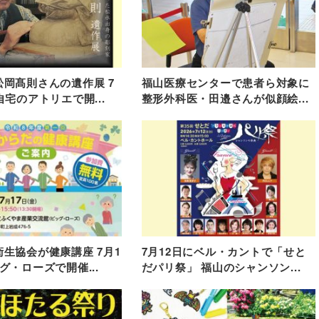
岡髙則さんの遺作展 7
福山医療センターで患者ら対象に
自宅のアトリエで開...
整形外科医・田邉さんが似顔絵...
生協会が健康講座 7月1
7月12日にベル・カントで「せと
グ・ローズで開催...
だパリ祭」 福山のシャンソン...