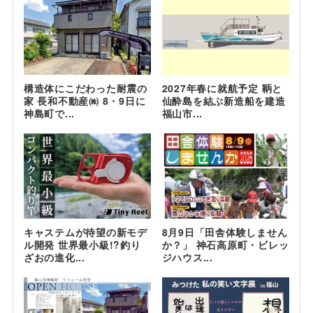
構造体にこだわった耐震の
2027年春に就航予定 鞆と
家 長和不動産㈱ 8・9日に
仙酔島を結ぶ新造船を建造
神島町で...
福山市...
キャステムが待望の新モデ
8月9日「田舎体験しません
ル開発 世界最小級!?釣り
か？」 神石高原町・ビレッ
ざおの進化...
ジハウス...