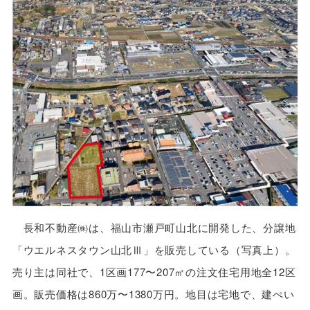
長和不動産㈱は、福山市瀬戸町山北に開発した、分譲地
「ウエルネスタウン山北Ⅲ」を販売している（写真上）。
売り主は同社で、1区画177〜207㎡の注文住宅用地全12区
画。販売価格は860万〜1380万円。地目は宅地で、建ぺい