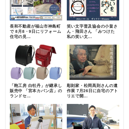
長和不動産が福山市神島町
笑い文字普及協会の小畠さ
で 8月8・9日にリフォーム
ん・飛田さん 「みつけた
住宅の見...
私の笑い文...
「鞄工房 白牡丹」が継承し
彫刻家・松岡髙則さんの遺
販売中 「宮本カバン店」の
作展 7月26日に自宅のアト
ランドセ...
リエで開...