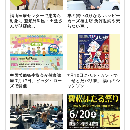
福山医療センターで患者ら
車の買い取りなら ハッピー
対象に 整形外科医・田邉さ
カーズ福山店 免許返納や乗
んが似顔絵...
らない車...
中国労働衛生協会が健康講
7月12日にベル・カントで
座 7月17日、ビッグ・ロー
「せとだパリ祭」 福山のシ
ズで開催...
ャンソン...