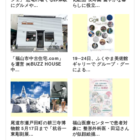
にグルメや...
らしに役立...
「福山市中古住宅.com」
19─24日、ふくやま美術館
を運営 ㈱BUZZ HOUSE
ギャリーで グループ・グー
中...
による...
尾道市瀬戸田町の耕三寺博
福山医療センターで患者対
物館 5月17日まで「杭谷一
象に 整形外科医・田辺さん
東彫刻展...
が似顔絵描...