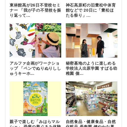
東林館高が26日不登校セミ
神石高原町の旧豊松中体育
ナー 「我が子の不登校を振
館などで 20日に「豊松ほ
り返って...
たる祭り」...
アルファ企画がワークショ
秘密基地のように楽しめる
ップ 「ペンでぬりぬりしし
学校法人出原学園 すばる幼
ゅうキーホ...
稚園 個...
親子で楽しむ「みはらマル
自然食品・健康食品・自然
シェ」 恐竜の着ぐるみ体験
化粧品 長寿園 健やかな暮