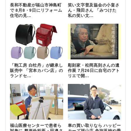
長和不動産が福山市神島町
笑い文字普及協会の小畠さ
で 8月8・9日にリフォーム
ん・飛田さん 「みつけた
住宅の見...
私の笑い文...
「鞄工房 白牡丹」が継承し
彫刻家・松岡髙則さんの遺
販売中 「宮本カバン店」の
作展 7月26日に自宅のアト
ランドセ...
リエで開...
福山医療センターで患者ら
車の買い取りなら ハッピー
対象に 整形外科医・田邉さ
カーズ福山店 免許返納や乗