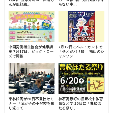
んが似顔絵...
らない車...
中国労働衛生協会が健康講
7月12日にベル・カントで
座 7月17日、ビッグ・ロー
「せとだパリ祭」 福山のシ
ズで開催...
ャンソン...
東林館高が26日不登校セミ
神石高原町の旧豊松中体育
ナー 「我が子の不登校を振
館などで 20日に「豊松ほ
り返って...
たる祭り」...