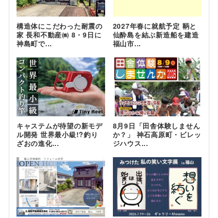
構造体にこだわった耐震の
2027年春に就航予定 鞆と
家 長和不動産㈱ 8・9日に
仙酔島を結ぶ新造船を建造
神島町で...
福山市...
キャステムが待望の新モデ
8月9日「田舎体験しません
ル開発 世界最小級!?釣り
か？」 神石高原町・ビレッ
ざおの進化...
ジハウス...