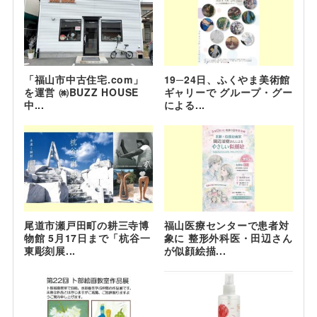
「福山市中古住宅.com」
19─24日、ふくやま美術館
を運営 ㈱BUZZ HOUSE
ギャリーで グループ・グー
中...
による...
尾道市瀬戸田町の耕三寺博
福山医療センターで患者対
物館 5月17日まで「杭谷一
象に 整形外科医・田辺さん
東彫刻展...
が似顔絵描...