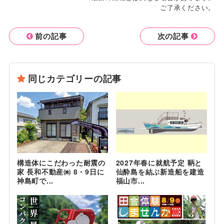
ご了承ください。
前の記事
次の記事
同じカテゴリーの記事
構造体にこだわった耐震の
2027年春に就航予定 鞆と
家 長和不動産㈱ 8・9日に
仙酔島を結ぶ新造船を建造
神島町で...
福山市...