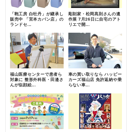
「鞄工房 白牡丹」が継承し
彫刻家・松岡髙則さんの遺
販売中 「宮本カバン店」の
作展 7月26日に自宅のアト
ランドセ...
リエで開...
福山医療センターで患者ら
車の買い取りなら ハッピー
対象に 整形外科医・田邉さ
カーズ福山店 免許返納や乗
んが似顔絵...
らない車...