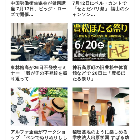
中国労働衛生協会が健康講
7月12日にベル・カントで
座 7月17日、ビッグ・ロー
「せとだパリ祭」 福山のシ
ズで開催...
ャンソン...
東林館高が26日不登校セミ
神石高原町の旧豊松中体育
ナー 「我が子の不登校を振
館などで 20日に「豊松ほ
り返って...
たる祭り」...
アルファ企画がワークショ
秘密基地のように楽しめる
ップ 「ペンでぬりぬりしし
学校法人出原学園 すばる幼