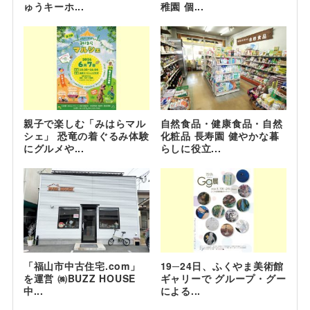
ゅうキーホ...
稚園 個...
親子で楽しむ「みはらマル
自然食品・健康食品・自然
シェ」 恐竜の着ぐるみ体験
化粧品 長寿園 健やかな暮
にグルメや...
らしに役立...
「福山市中古住宅.com」
19─24日、ふくやま美術館
を運営 ㈱BUZZ HOUSE
ギャリーで グループ・グー
中...
による...