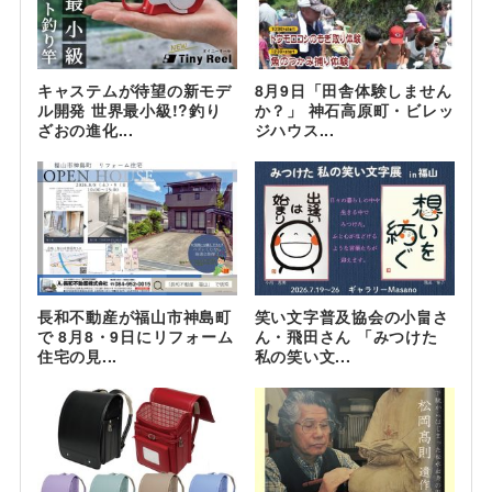
キャステムが待望の新モデ
8月9日「田舎体験しません
ル開発 世界最小級!?釣り
か？」 神石高原町・ビレッ
ざおの進化...
ジハウス...
長和不動産が福山市神島町
笑い文字普及協会の小畠さ
で 8月8・9日にリフォーム
ん・飛田さん 「みつけた
住宅の見...
私の笑い文...