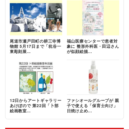
尾道市瀬戸田町の耕三寺博
福山医療センターで患者対
物館 5月17日まで「杭谷一
象に 整形外科医・田辺さん
東彫刻展...
が似顔絵描...
12日からアートギャラリー
ファシオールグループが 親
あけぼので 第22回「卜部
子で使える「保育士向け」
絵画教室...
日焼け止め...