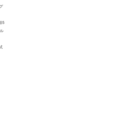
グ
額5
ル
試