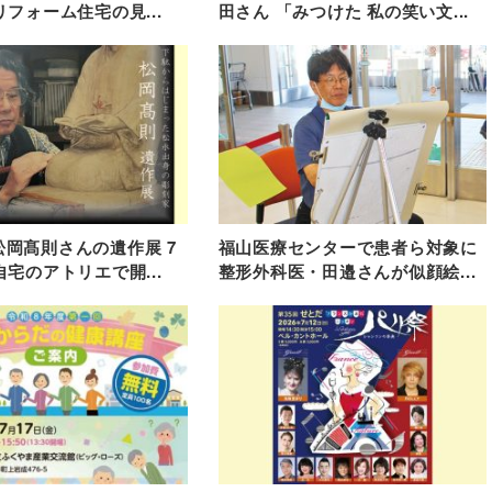
リフォーム住宅の見...
田さん 「みつけた 私の笑い文...
岡髙則さんの遺作展 7
福山医療センターで患者ら対象に
自宅のアトリエで開...
整形外科医・田邉さんが似顔絵...