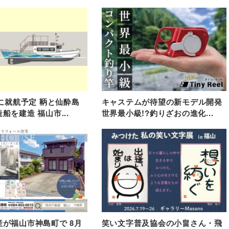
春に就航予定 鞆と仙酔島
キャステムが待望の新モデル開発
船を建造 福山市...
世界最小級!?釣りざおの進化...
が福山市神島町で 8月
笑い文字普及協会の小畠さん・飛