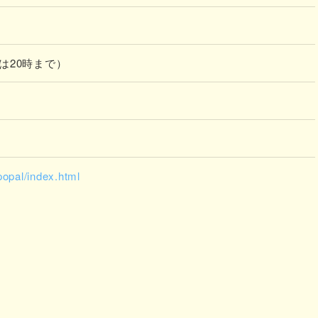
日は20時まで）
popal/index.html