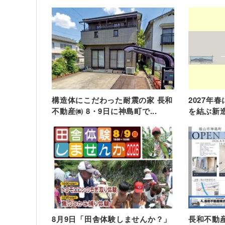
構造体にこだわった耐震の家 長和
2027年
不動産㈱ 8・9日に神島町で...
を結ぶ新造
8月9日「田舎体験しませんか？」
長和不動産