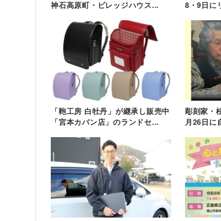
神石高原町・ビレッジハウス...
8・9日に
「鞄工房 白牡丹」が継承し販売中
彫刻家・松
「宮本カバン店」のランドセ...
月26日に