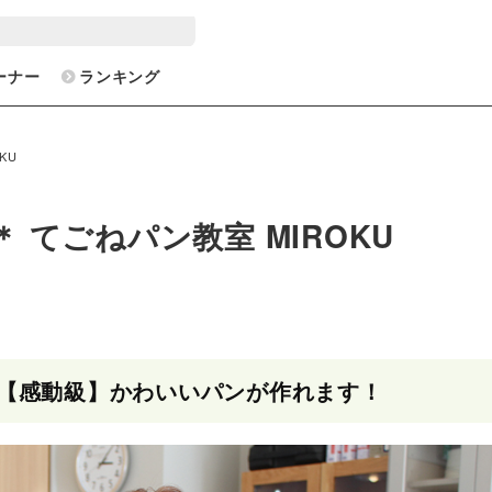
ーナー
ランキング
KU
＊ てごねパン教室 MIROKU
【感動級】かわいいパンが作れます！