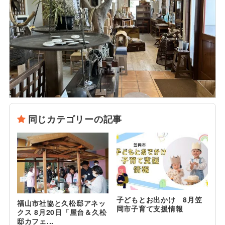
同じカテゴリーの記事
子どもとお出かけ 8月笠
福山市社協と久松邸アネッ
岡市子育て支援情報
クス 8月20日「屋台＆久松
邸カフェ...