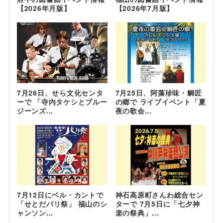
【2026年月版】
【2026年7月版】
7月26日、せら文化センタ
7月25日、阿藻珍味・鯛匠
ーで 「寺内タケシとブルー
の郷で ライブイベント「夏
ジーンズ...
夜の歌会...
7月12日にベル・カントで
神石高原町さんわ総合セン
「せとだパリ祭」 福山のシ
ターで 7月5日に「七夕神
ャンソン...
楽の祭典」...