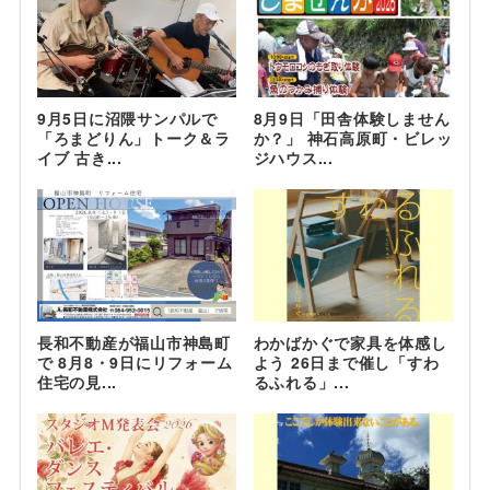
9月5日に沼隈サンパルで
8月9日「田舎体験しません
「ろまどりん」トーク＆ラ
か？」 神石高原町・ビレッ
イブ 古き...
ジハウス...
長和不動産が福山市神島町
わかばかぐで家具を体感し
で 8月8・9日にリフォーム
よう 26日まで催し「すわ
住宅の見...
るふれる」...