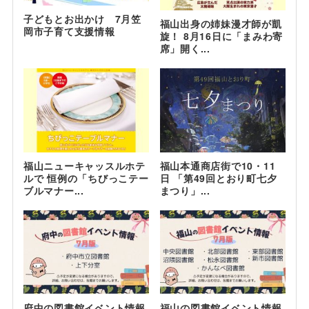
子どもとお出かけ 7月笠
福山出身の姉妹漫才師が凱
岡市子育て支援情報
旋！ 8月16日に「まみわ寄
席」開く...
福山ニューキャッスルホテ
福山本通商店街で10・11
ルで 恒例の「ちびっこテー
日 「第49回とおり町七夕
ブルマナー...
まつり」...
府中の図書館イベント情報
福山の図書館イベント情報