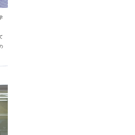
学
、
て
の