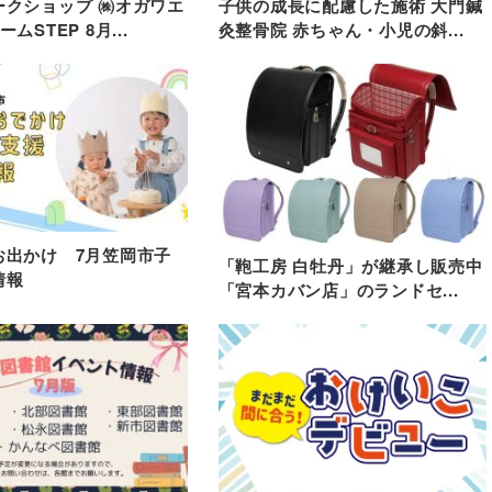
ークショップ ㈱オガワエ
子供の成長に配慮した施術 大門鍼
ムSTEP 8月...
灸整骨院 赤ちゃん・小児の斜...
お出かけ 7月笠岡市子
「鞄工房 白牡丹」が継承し販売中
情報
「宮本カバン店」のランドセ...