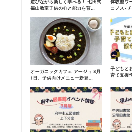
遊びながら楽しく学べる！ 七田式
体験型ワ
福山教室子供の心と能力を育...
コノス×チー
子どもと
オーガニックカフェ アージョ 8月
育て支援
1日、子供向けメニュー新登...