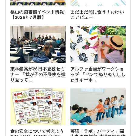
福山の図書館イベント情報
まだまだ間に合う！おけい
【2026年7月版】
こデビュー
東林館高が26日不登校セミ
アルファ企画がワークショ
ナー 「我が子の不登校を振
ップ 「ペンでぬりぬりしし
り返って...
ゅうキーホ...
食の安全について考えよう
英語「ラボ・パーティ」福