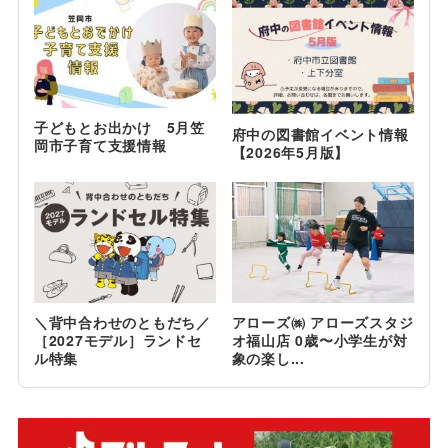
子どもとお出かけ 5月笠
府中の図書館イベント情報
岡市子育て支援情報
【2026年5月版】
＼背中合わせのともだち／
アローズ㈱ アローズスタジ
［2027モデル］ランドセ
オ福山店 0歳〜小学生が対
ル特集
象の楽し...