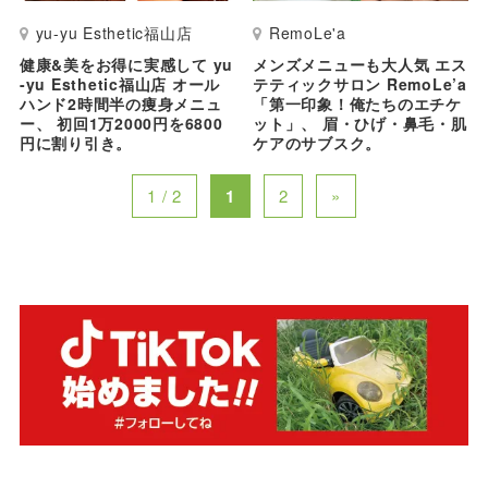
yu-yu Esthetic福山店
RemoLe'a
健康&美をお得に実感して yu
メンズメニューも大人気 エス
-yu Esthetic福山店 オール
テティックサロン RemoLe’a
ハンド2時間半の痩身メニュ
「第一印象！俺たちのエチケ
ー、 初回1万2000円を6800
ット」、 眉・ひげ・鼻毛・肌
円に割り引き。
ケアのサブスク。
1 / 2
1
2
»