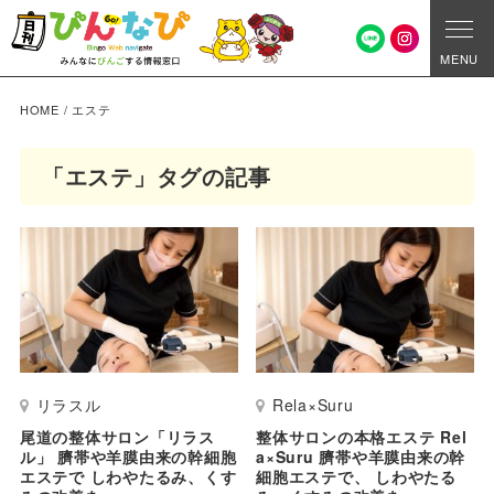
MENU
HOME
/
エステ
「エステ」タグの記事
リラスル
Rela×Suru
尾道の整体サロン「リラス
整体サロンの本格エステ Rel
ル」 臍帯や羊膜由来の幹細胞
a×Suru 臍帯や羊膜由来の幹
エステで しわやたるみ、くす
細胞エステで、 しわやたる