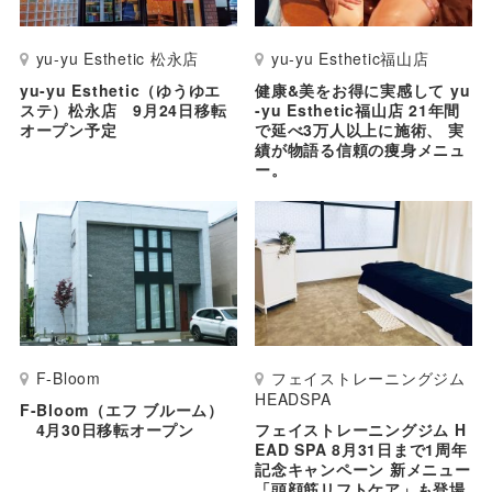
yu-yu Esthetic 松永店
yu-yu Esthetic福山店
yu-yu Esthetic（ゆうゆエ
健康&美をお得に実感して yu
ステ）松永店 9月24日移転
-yu Esthetic福山店 21年間
オープン予定
で延べ3万人以上に施術、 実
績が物語る信頼の痩身メニュ
ー。
F-Bloom
フェイストレーニングジム
HEADSPA
F-Bloom（エフ ブルーム）
4月30日移転オープン
フェイストレーニングジム H
EAD SPA 8月31日まで1周年
記念キャンペーン 新メニュー
「頭顔筋リフトケア」も登場