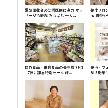
通院困難者の訪問医療に注力 マッ
整体サロン
サージ治療院 みつばち 一人...
ru 臍帯や
自然食品・健康食品の長寿園 7月3
脱毛・フェ
─7日に謝恩特別セール ほ...
BI 5周年