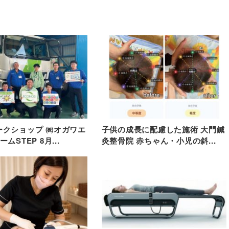
ークショップ ㈱オガワエ
子供の成長に配慮した施術 大門鍼
ムSTEP 8月...
灸整骨院 赤ちゃん・小児の斜...