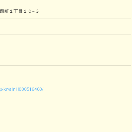
山市西町１丁目１０−３
.jp/kr/slnH000516460/