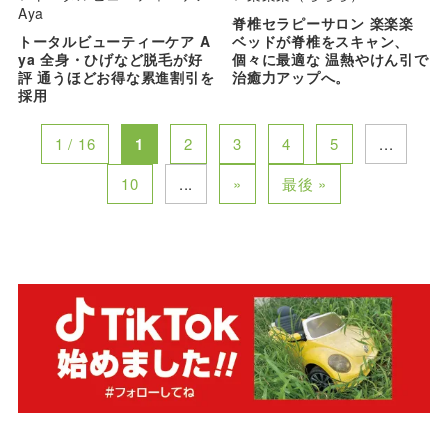
Aya
脊椎セラピーサロン 楽楽楽
トータルビューティーケア A
ベッドが脊椎をスキャン、
ya 全身・ひげなど脱毛が好
個々に最適な 温熱やけん引で
評 通うほどお得な累進割引を
治癒力アップへ。
採用
1 / 16
1
2
3
4
5
...
10
...
»
最後 »