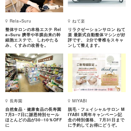
Rela×Suru
ねて楽
整体サロンの本格エステ Rel
リラクゼーションサロン ねて
a×Suru 臍帯や羊膜由来の幹
楽 最新式自動整体マシンが好
細胞エステで、 しわやたる
評です、 2分で脊椎をスキャ
み、くすみの改善を。
ンして整えます。
長寿園
MIYABI
自然食品・健康食品の長寿園
脱毛・フェイシャルサロン M
7月3─7日に謝恩特別セール
IYABI 5周年キャンペーン記
ほとんどの品が30─10％OFF
念の特別価格、 7月31日まで
に
に予約してお得にどうぞ。