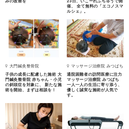
みの改善を
23日、いこーれふちゅうで開
催、 全て無料の「エコノスマ
ルシェ」。
大門鍼灸整骨院
マッサージ治療院 みつばち
子供の成長に配慮した施術 大
通院困難者の訪問医療に注力
門鍼灸整骨院 赤ちゃん・小児
マッサージ治療院 みつばち
の斜頭症を対象に、 新たな施
一人一人の生活に寄り添う、
術を開始、まずは相談を！
優しく誠実な施術が人気で
す。