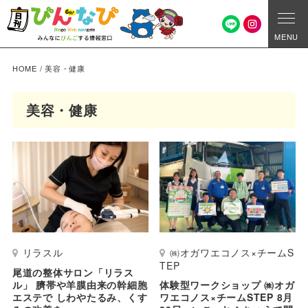
MENU
HOME
/
美容・健康
美容・健康
リラスル
㈱オガワエコノス×チームS
TEP
尾道の整体サロン「リラス
ル」 臍帯や羊膜由来の幹細胞
体験型ワークショップ ㈱オガ
エステで しわやたるみ、くす
ワエコノス×チームSTEP 8月