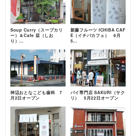
Soup Curry（スープカリ
新藤フルーツ ICHIBA CAF
ー）＆Cafe 栞（しお
E（イチバカフェ） 6月
り）...
5...
神辺おとなこども歯科 7
パイ専門店 SAKURI（サク
月2日オープン
リ） 5月22日オープン