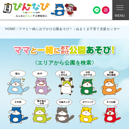
MENU
HOME
/
ママと一緒におでかけ公園あそび！
/
ぬまくま子育て支援センター
〈エリアから公園を検索〉