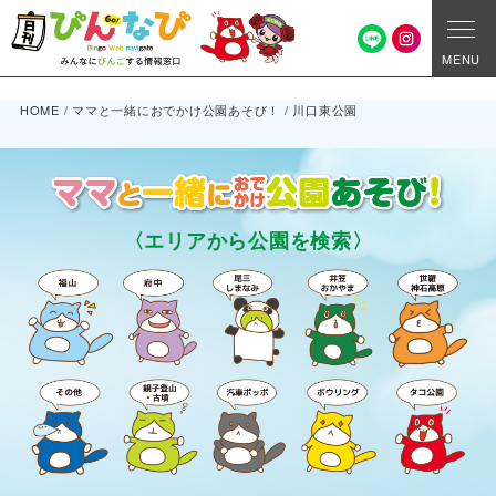
MENU
HOME
/
ママと一緒におでかけ公園あそび！
/
川口東公園
〈エリアから公園を検索〉