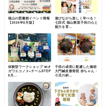
福山の図書館イベント情報
遊びながら楽しく学べる！
【2026年8月版】
七田式 福山教室子供の心と
能力を育...
体験型ワークショップ ㈱オ
子供の成長に配慮した施術
ガワエコノス×チームSTEP
大門鍼灸整骨院 赤ちゃん・
8月...
小児の斜...