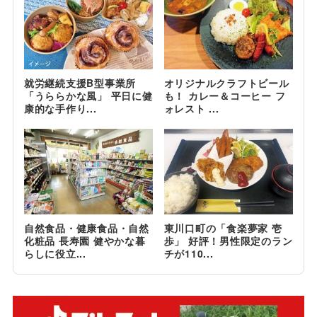
就労継続支援B型事業所
オリジナルクラフトビール
「うららかな風」 平日に健
も！ カレー＆コーヒー フ
康的な手作り...
ォレスト ...
自然食品・健康食品・自然
東川口町の「食楽夢家 壱
化粧品 長寿園 健やかな暮
歩」 好評！男性限定のラン
らしに役立...
チが110...