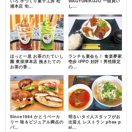
いろ 手づくり菓子工房 松
WAGYUNIKUJO 一頭買い
浦本店 旬...
し...
ほっと一息 お茶のたていし
ランチも宴会も！ 食楽夢家
園 東深津本店 挽きたての
壱歩 IPPO 好評！男性限定
お茶の香...
の...
Since1984 かとうベーカ
明るいタイ人スタッフがお
リー 味＆ビジュアル満点の
出迎え レストラン phaa p
パ...
ai...