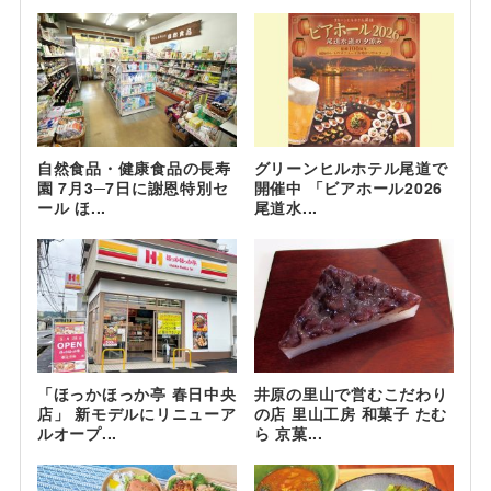
自然食品・健康食品の長寿
グリーンヒルホテル尾道で
園 7月3─7日に謝恩特別セ
開催中 「ビアホール2026
ール ほ...
尾道水...
「ほっかほっか亭 春日中央
井原の里山で営むこだわり
店」 新モデルにリニューア
の店 里山工房 和菓子 たむ
ルオープ...
ら 京菓...