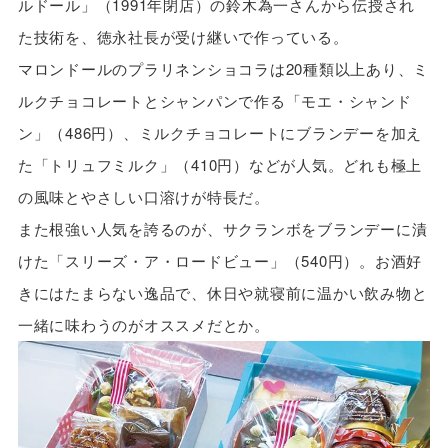
ルドール」（1991年閉店）の鈴木為一さんから伝授され
た技術を、徳永社長が受け継いで作っている。
マロンドールのプラリネンショコラは20種類以上あり、ミ
ルクチョコレートとシャンパンで作る「モエ・シャンド
ン」（486円）、ミルクチョコレートにブランデーを加え
た「トリュフミルク」（410円）などが人気。どれも極上
の風味とやさしい口溶けが特長だ。
また根強い人気を誇るのが、サクランボをブランデーに漬
けた「スリーズ・ア・ロードビュー」（540円）。お酒好
きにはたまらない逸品で、休日や就寝前に温かい飲み物と
一緒に味わうのがオススメだとか。