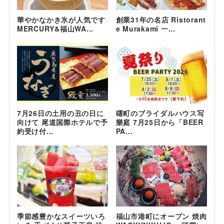
華やかなかき氷が人気です
創業31年の名店 Ristorant
MERCURY&福山WA...
e Murakami 一...
7月26日の土用の丑の日に
曙町のブライダルハウス写
向けて 尾道国際ホテルで予
樂庭 7月25日から「BEER
約受け付...
PA...
季節感豊かなスイーツいろ
福山市港町にオープン 焼肉