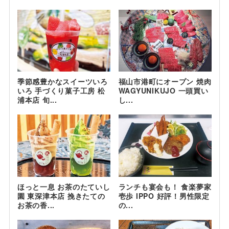
季節感豊かなスイーツいろ
福山市港町にオープン 焼肉
いろ 手づくり菓子工房 松
WAGYUNIKUJO 一頭買い
浦本店 旬...
し...
ほっと一息 お茶のたていし
ランチも宴会も！ 食楽夢家
園 東深津本店 挽きたての
壱歩 IPPO 好評！男性限定
お茶の香...
の...