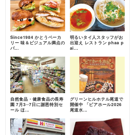
Since1984 かとうベーカ
明るいタイ人スタッフがお
リー 味＆ビジュアル満点の
出迎え レストラン phaa p
パ...
ai...
自然食品・健康食品の長寿
グリーンヒルホテル尾道で
園 7月3─7日に謝恩特別セ
開催中 「ビアホール2026
ール ほ...
尾道水...