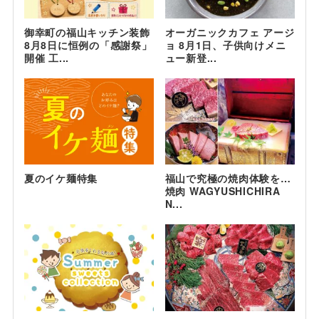
御幸町の福山キッチン装飾
オーガニックカフェ アージ
8月8日に恒例の「感謝祭」
ョ 8月1日、子供向けメニ
開催 工...
ュー新登...
夏のイケ麺特集
福山で究極の焼肉体験を…
焼肉 WAGYUSHICHIRA
N...