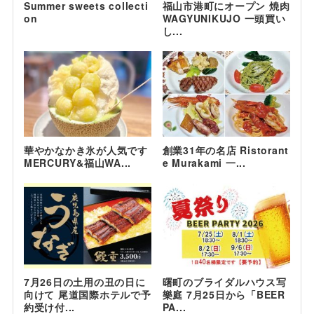
Summer sweets collecti
福山市港町にオープン 焼肉
on
WAGYUNIKUJO 一頭買い
し...
華やかなかき氷が人気です
創業31年の名店 Ristorant
MERCURY&福山WA...
e Murakami 一...
7月26日の土用の丑の日に
曙町のブライダルハウス写
向けて 尾道国際ホテルで予
樂庭 7月25日から「BEER
約受け付...
PA...