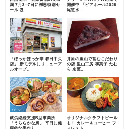
園 7月3─7日に謝恩特別セ
開催中 「ビアホール2026
ール ほ...
尾道水...
「ほっかほっか亭 春日中央
井原の里山で営むこだわり
店」 新モデルにリニューア
の店 里山工房 和菓子 たむ
ルオープ...
ら 京菓...
就労継続支援B型事業所
オリジナルクラフトビール
「うららかな風」 平日に健
も！ カレー＆コーヒー フ
康的な手作り...
ォレスト ...