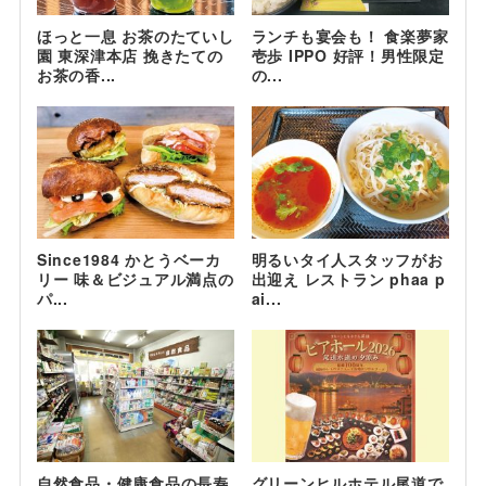
ほっと一息 お茶のたていし
ランチも宴会も！ 食楽夢家
園 東深津本店 挽きたての
壱歩 IPPO 好評！男性限定
お茶の香...
の...
Since1984 かとうベーカ
明るいタイ人スタッフがお
リー 味＆ビジュアル満点の
出迎え レストラン phaa p
パ...
ai...
自然食品・健康食品の長寿
グリーンヒルホテル尾道で