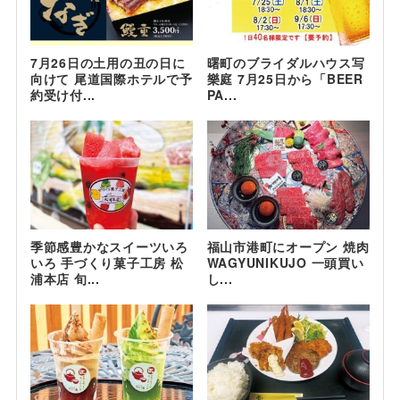
7月26日の土用の丑の日に
曙町のブライダルハウス写
向けて 尾道国際ホテルで予
樂庭 7月25日から「BEER
約受け付...
PA...
季節感豊かなスイーツいろ
福山市港町にオープン 焼肉
いろ 手づくり菓子工房 松
WAGYUNIKUJO 一頭買い
浦本店 旬...
し...