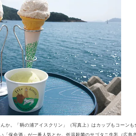
んか。「鞆の浦アイスクリン」（写真上）はカップもコーンも
良い「保命酒」が一番人気とか。低温殺菌のサゴタニ牛乳（広島