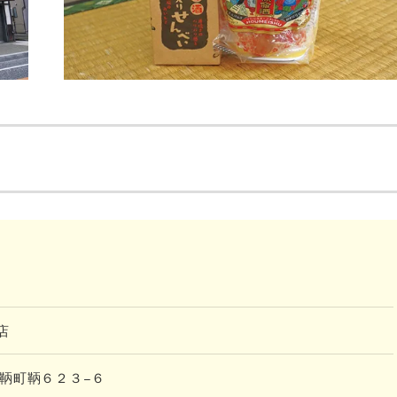
店
山市鞆町鞆６２３−６