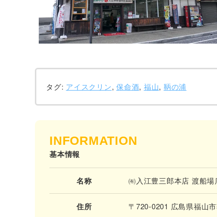
タグ:
アイスクリン
,
保命酒
,
福山
,
鞆の浦
INFORMATION
基本情報
名称
㈲入江豊三郎本店 渡船場
住所
〒720-0201 広島県福