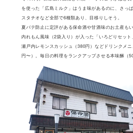
を使った「広島ミルク」はうま味があるのに、さっ
スタチオなど全部で6種類あり、目移りしそう。
夏バテ防止に定評がある保命酒や甘酒味のお土産もい
内れもん風味（2袋入り）が入った「いろどりセット
瀬戸内レモンスカッシュ（380円）などドリンクメニュ
円〜）。毎日の料理をランクアップさせる本味醂（50