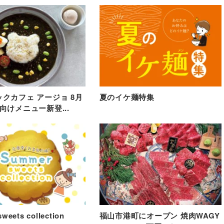
クカフェ アージョ 8月
夏のイケ麺特集
向けメニュー新登...
weets collection
福山市港町にオープン 焼肉WAGY