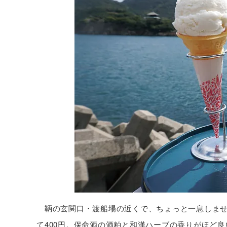
鞆の玄関口・渡船場の近くで、ちょっと一息しませ
て400円。保命酒の酒粕と和漢ハーブの香りがほど