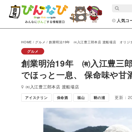
人気コ
HOME
/
グルメ
/
創業明治19年 ㈲入江豊三郎本店 渡船場店 オリジ
グルメ
創業明治19年 ㈲入江豊三
でほっと一息、 保命味や甘
㈲入江豊三郎本店 渡船場店
更新：20
アイスクリン
保命酒
福山
鞆の浦