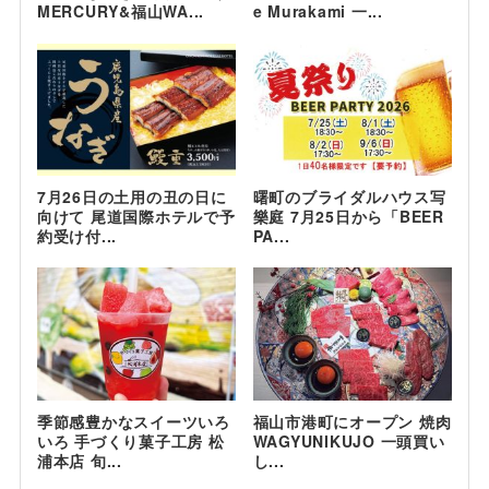
MERCURY&福山WA...
e Murakami 一...
7月26日の土用の丑の日に
曙町のブライダルハウス写
向けて 尾道国際ホテルで予
樂庭 7月25日から「BEER
約受け付...
PA...
季節感豊かなスイーツいろ
福山市港町にオープン 焼肉
いろ 手づくり菓子工房 松
WAGYUNIKUJO 一頭買い
浦本店 旬...
し...