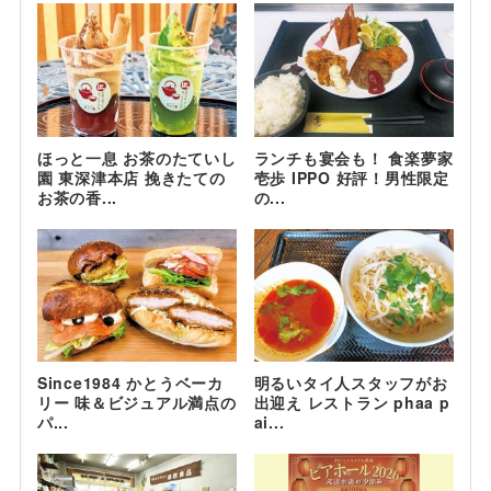
ほっと一息 お茶のたていし
ランチも宴会も！ 食楽夢家
園 東深津本店 挽きたての
壱歩 IPPO 好評！男性限定
お茶の香...
の...
Since1984 かとうベーカ
明るいタイ人スタッフがお
リー 味＆ビジュアル満点の
出迎え レストラン phaa p
パ...
ai...