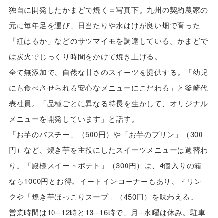
独自に開発したかまどで焼く＝写真下。九州の契約農家の
元に毎年足を運び、日当たりや水はけが良い畑で育った
「紅はるか」などのサツマイモを調達している。かまどで
は炭火でじっくり時間をかけて焼き上げる。
全て無添加で、自然な甘さのスイーツを提供する。「幼児
にも食べさせられる安心なメニューにこだわる」と釜崎代
表社員。「品種ごとに異なる特長を生かして、オリジナル
メニューを開発しています」と話す。
「お芋のバスチー」（500円）や「お芋のプリン」（300
円）など、焼き芋を主役にしたスイーツメニューは週替わ
り。「殿様スイートポテト」（300円）は、4個入りの箱
なら1000円とお得。イートインコーナーもあり、ドリン
クや「焼き芋ほっこりスープ」（450円）を味わえる。
営業時間は10─12時と13─16時で、月─水曜は休み。駐車