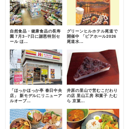
自然食品・健康食品の長寿
グリーンヒルホテル尾道で
園 7月3─7日に謝恩特別セ
開催中 「ビアホール2026
ール ほ...
尾道水...
「ほっかほっか亭 春日中央
井原の里山で営むこだわり
店」 新モデルにリニューア
の店 里山工房 和菓子 たむ
ルオープ...
ら 京菓...