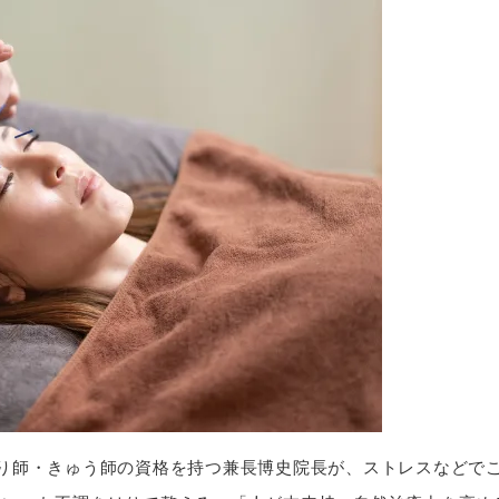
り師・きゅう師の資格を持つ兼長博史院長が、ストレスなどで