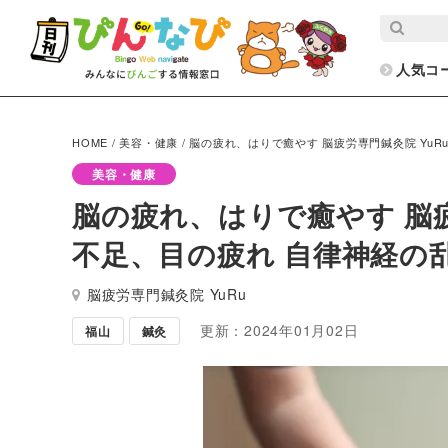
人気コ
HOME
/
美容・健康
/
脳の疲れ、はりで癒やす 脳疲労専門鍼灸院 Yu
美容・健康
脳の疲れ、はりで癒やす 脳疲
不足、目の疲れ 自律神経の
脳疲労専門鍼灸院 YuRu
更新：2024年01月02日
福山
鍼灸