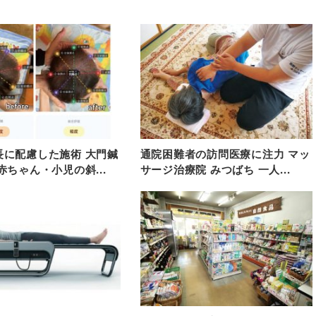
長に配慮した施術 大門鍼
通院困難者の訪問医療に注力 マッ
赤ちゃん・小児の斜...
サージ治療院 みつばち 一人...