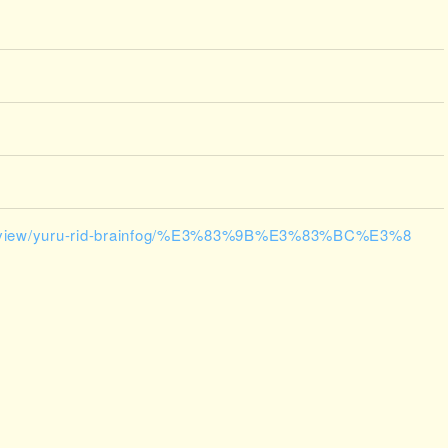
com/view/yuru-rid-brainfog/%E3%83%9B%E3%83%BC%E3%8