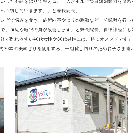
といった不調をはりで整える。「人が本来持つ自然治癒力を高め
態へ回復していきます。」と兼長院長。
リングで悩みを聞き、施術内容やはりの刺激など十分説明を行っ
とで、血流や睡眠の質が改善します」と兼長院長。自律神経にも
経が乱れやすい40代女性や30代男性には、特にオススメです」
一度に約30本の美容ばりを使用する。一組貸し切りのためお子さま連