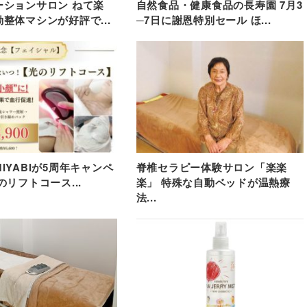
ーションサロン ねて楽
自然食品・健康食品の長寿園 7月3
整体マシンが好評で...
─7日に謝恩特別セール ほ...
IYABIが5周年キャンペ
脊椎セラピー体験サロン「楽楽
のリフトコース...
楽」 特殊な自動ベッドが温熱療
法...