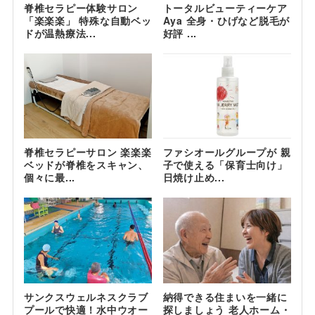
脊椎セラピー体験サロン
トータルビューティーケア
「楽楽楽」 特殊な自動ベッ
Aya 全身・ひげなど脱毛が
ドが温熱療法...
好評 ...
脊椎セラピーサロン 楽楽楽
ファシオールグループが 親
ベッドが脊椎をスキャン、
子で使える「保育士向け」
個々に最...
日焼け止め...
サンクスウェルネスクラブ
納得できる住まいを一緒に
プールで快適！水中ウオー
探しましょう 老人ホーム・