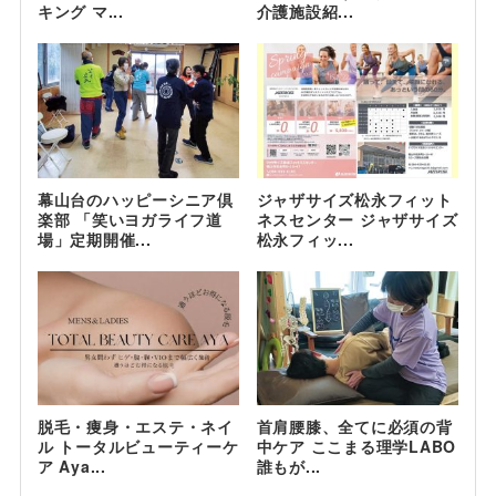
キング マ...
介護施設紹...
幕山台のハッピーシニア倶
ジャザサイズ松永フィット
楽部 「笑いヨガライフ道
ネスセンター ジャザサイズ
場」定期開催...
松永フィッ...
脱毛・痩身・エステ・ネイ
首肩腰膝、全てに必須の背
ル トータルビューティーケ
中ケア ここまる理学LABO
ア Aya...
誰もが...