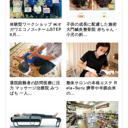
体験型ワークショップ ㈱オ
子供の成長に配慮した施術
ガワエコノス×チームSTEP
大門鍼灸整骨院 赤ちゃん・
8月...
小児の斜...
通院困難者の訪問医療に注
整体サロンの本格エステ R
力 マッサージ治療院 みつ
ela×Suru 臍帯や羊膜由来
ばち 一人...
の...