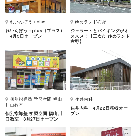
れいんぼう＋plus
ゆめランド布野
れいんぼう＋plus（プラス）
ジェラートとバイキングがオ
4月3日オープン
ススメ！【三次市 ゆめランド
布野】
個別指導塾 学習空間 福山
住井内科
川口教室
住井内科 4月22日移転オー
個別指導塾 学習空間 福山川
プン
口教室 3月27日オープン