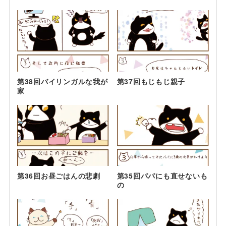
第38回バイリンガルな我が
第37回もじもじ親子
家
第36回お昼ごはんの悲劇
第35回パパにも直せないも
の