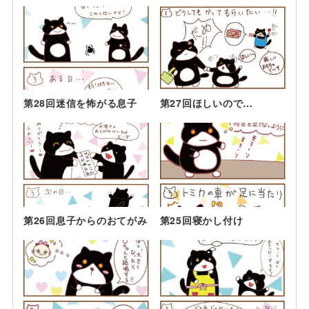
第28回迷信を怖がる息子
第27回ほしいので…
第26回息子からのおてがみ
第25回寝かし付け