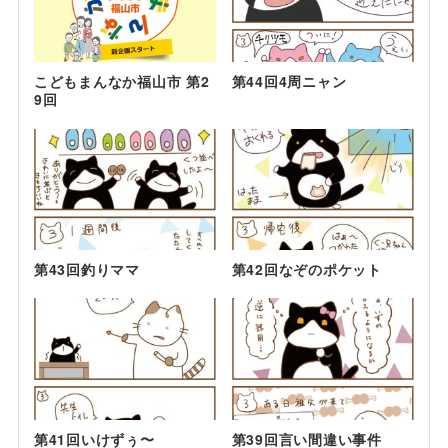
こどもまんなか福山市 第2
第44回4周ニャン
9回
第43回釣りママ
第42回なぞのポケット
第41回いけずぅ〜
第39回言い間違い事件