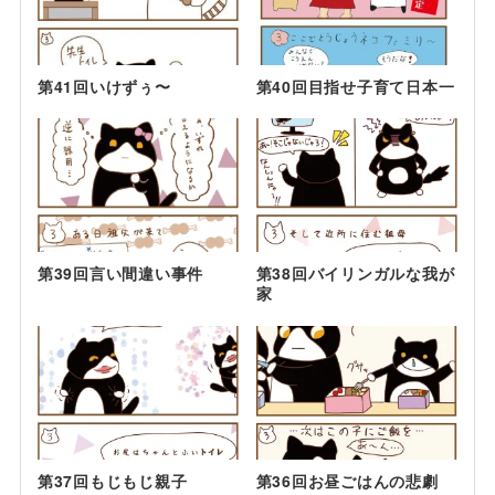
第41回いけずぅ〜
第40回目指せ子育て日本一
第39回言い間違い事件
第38回バイリンガルな我が
家
第37回もじもじ親子
第36回お昼ごはんの悲劇