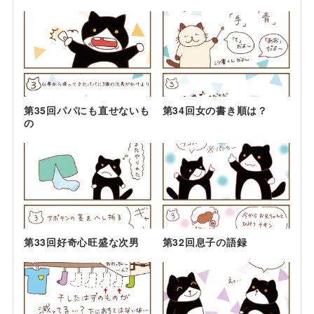
第35回パパにも直せないも
第34回女の書き順は？
の
第33回好奇心旺盛な次男
第32回息子の語録