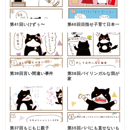
第41回いけずぅ〜
第40回目指せ子育て日本一
第39回言い間違い事件
第38回バイリンガルな我が
家
第37回もじもじ親子
第35回パパにも直せないも