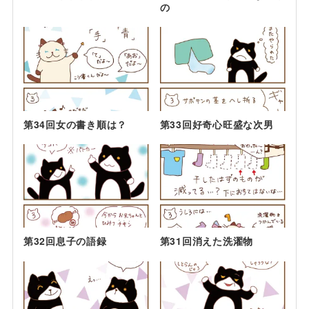
の
第34回女の書き順は？
第33回好奇心旺盛な次男
第32回息子の語録
第31回消えた洗濯物